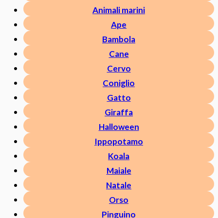
Animali marini
Ape
Bambola
Cane
Cervo
Coniglio
Gatto
Giraffa
Halloween
Ippopotamo
Koala
Maiale
Natale
Orso
Pinguino