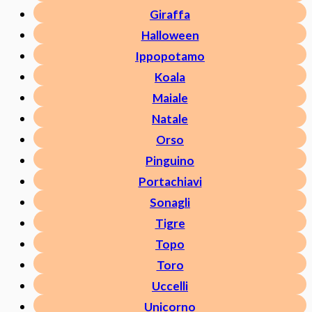
Giraffa
Halloween
Ippopotamo
Koala
Maiale
Natale
Orso
Pinguino
Portachiavi
Sonagli
Tigre
Topo
Toro
Uccelli
Unicorno