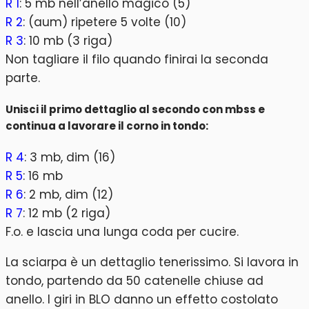
R 1
: 5 mb nell’anello magico (5)
R 2
: (aum) ripetere 5 volte (10)
R 3
: 10 mb (3 riga)
Non tagliare il filo quando finirai la seconda
parte.
Unisci il primo dettaglio al secondo con mbss e
continua a lavorare il corno in tondo:
R 4
: 3 mb, dim (16)
R 5
: 16 mb
R 6
: 2 mb, dim (12)
R 7
: 12 mb (2 riga)
F.o. e lascia una lunga coda per cucire.
La sciarpa è un dettaglio tenerissimo. Si lavora in
tondo, partendo da 50 catenelle chiuse ad
anello. I giri in BLO danno un effetto costolato