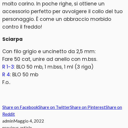
molto carino. In poche righe, si ottiene un
accessorio perfetto per avvolgere il collo del tuo
personaggio. È come un abbraccio morbido
contro il freddo!
Sciarpa
Con filo grigio e uncinetto da 2,5 mm:
Fare 50 cat, unire ad anello con m.bss.
R 1-3
: BLO 50 mb, 1 m.bss, 1 ml (3 riga)
R 4
: BLO 50 mb
F.o..
Share on Facebook
Share on Twitter
Share on Pinterest
Share on
Reddit
admin
Maggio 4, 2022
previous article