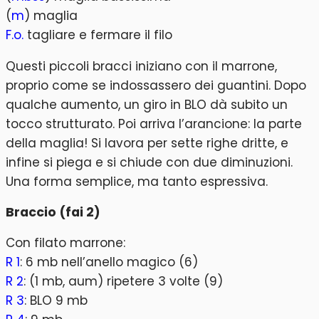
(
m
) maglia
F.o.
tagliare e fermare il filo
Questi piccoli bracci iniziano con il marrone,
proprio come se indossassero dei guantini. Dopo
qualche aumento, un giro in BLO dà subito un
tocco strutturato. Poi arriva l’arancione: la parte
della maglia! Si lavora per sette righe dritte, e
infine si piega e si chiude con due diminuzioni.
Una forma semplice, ma tanto espressiva.
Braccio (fai 2)
Con filato marrone:
R 1
: 6 mb nell’anello magico (6)
R 2
: (1 mb, aum) ripetere 3 volte (9)
R 3
: BLO 9 mb