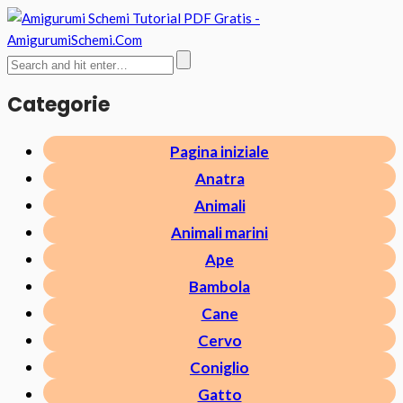
Categorie
Pagina iniziale
Anatra
Animali
Animali marini
Ape
Bambola
Cane
Cervo
Coniglio
Gatto