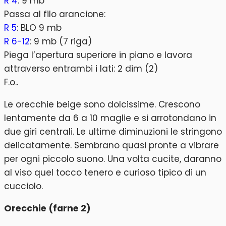
R 4
: 9 mb
Passa al filo arancione:
R 5
: BLO 9 mb
R 6-12
: 9 mb (7 riga)
Piega l’apertura superiore in piano e lavora
attraverso entrambi i lati: 2 dim (2)
F.o..
Le orecchie beige sono dolcissime. Crescono
lentamente da 6 a 10 maglie e si arrotondano in
due giri centrali. Le ultime diminuzioni le stringono
delicatamente. Sembrano quasi pronte a vibrare
per ogni piccolo suono. Una volta cucite, daranno
al viso quel tocco tenero e curioso tipico di un
cucciolo.
Orecchie (farne 2)