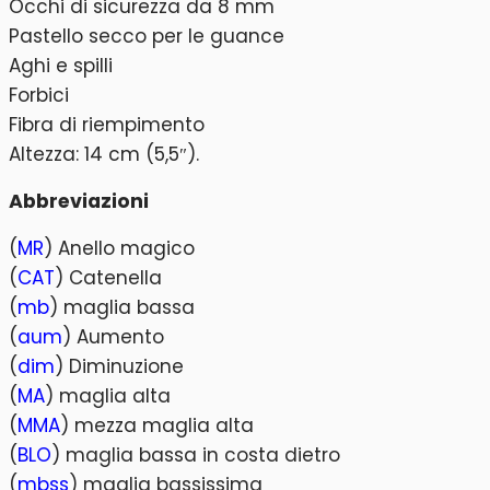
Occhi di sicurezza da 8 mm
Pastello secco per le guance
Aghi e spilli
Forbici
Fibra di riempimento
Altezza: 14 cm (5,5″).
Abbreviazioni
(
MR
) Anello magico
(
CAT
) Catenella
(
mb
) maglia bassa
(
aum
) Aumento
(
dim
) Diminuzione
(
MA
) maglia alta
(
MMA
) mezza maglia alta
(
BLO
) maglia bassa in costa dietro
(
mbss
) maglia bassissima