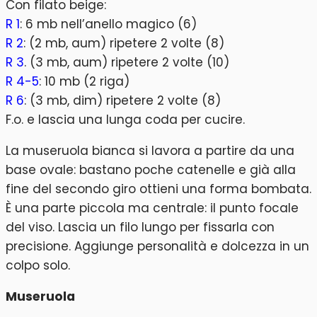
Con filato beige:
R 1
: 6 mb nell’anello magico (6)
R 2
: (2 mb, aum) ripetere 2 volte (8)
R 3
. (3 mb, aum) ripetere 2 volte (10)
R 4-5
: 10 mb (2 riga)
R 6
: (3 mb, dim) ripetere 2 volte (8)
F.o. e lascia una lunga coda per cucire.
La museruola bianca si lavora a partire da una
base ovale: bastano poche catenelle e già alla
fine del secondo giro ottieni una forma bombata.
È una parte piccola ma centrale: il punto focale
del viso. Lascia un filo lungo per fissarla con
precisione. Aggiunge personalità e dolcezza in un
colpo solo.
Museruola