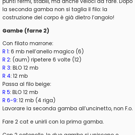
punti fermi, stabili, ma anche veloci da fare. Dopo
la seconda gamba non si taglia il filo: la
costruzione del corpo è già dietro l’angolo!
Gambe (farne 2)
Con filato marrone:
R 1
: 6 mb nell’anello magico (6)
R 2
: (aum) ripetere 6 volte (12)
R 3
: BLO 12 mb
R 4
: 12 mb
Passa al filo beige:
R 5
: BLO 12 mb
R 6-9
: 12 mb (4 riga)
Lavorare la seconda gamba all’uncinetto, non F.o.
Fare 2 cat e unirli con la prima gamba.