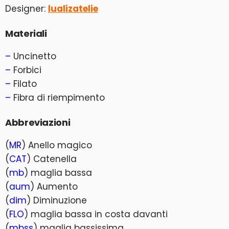
Designer:
lualizatelie
Materiali
–
Uncinetto
–
Forbici
–
Filato
–
Fibra di riempimento
Abbreviazioni
(
MR
) Anello magico
(
CAT
) Catenella
(
mb
) maglia bassa
(
aum
) Aumento
(
dim
) Diminuzione
(
FLO
) maglia bassa in costa davanti
(
mbss
) maglia bassissima