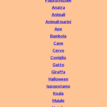
Pagina iniziale
Anatra
Animali
Animali marini
Ape
Bambola
Cane
Cervo
Coniglio
Gatto
Giraffa
Halloween
Ippopotamo
Koala
Maiale