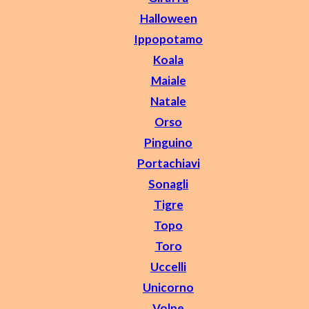
Halloween
Ippopotamo
Koala
Maiale
Natale
Orso
Pinguino
Portachiavi
Sonagli
Tigre
Topo
Toro
Uccelli
Unicorno
Volpe