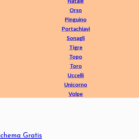
Natale
Orso
Pinguino
Portachiavi
Sonagli
Tigre
Topo
Toro
Uccelli
Unicorno
Volpe
Schema Gratis