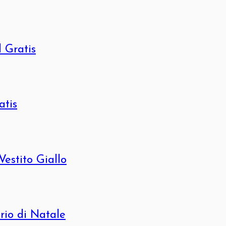
 Gratis
atis
estito Giallo
rio di Natale