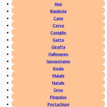
Ape
Bambola
Cane
Cervo
Coniglio
Gatto
Giraffa
Halloween
Ippopotamo
Koala
Maiale
Natale
Orso
Pinguino
Portachiavi