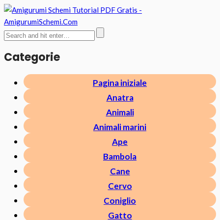
Categorie
Pagina iniziale
Anatra
Animali
Animali marini
Ape
Bambola
Cane
Cervo
Coniglio
Gatto