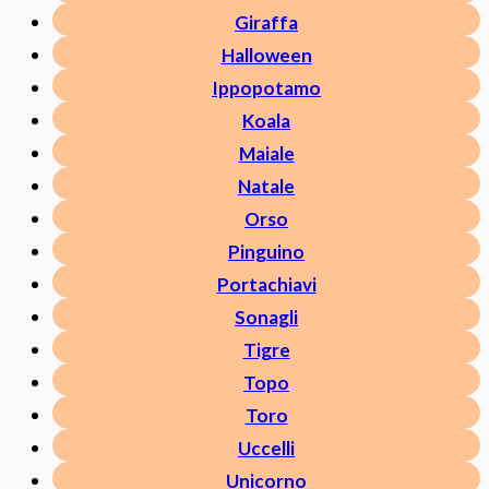
Giraffa
Halloween
Ippopotamo
Koala
Maiale
Natale
Orso
Pinguino
Portachiavi
Sonagli
Tigre
Topo
Toro
Uccelli
Unicorno