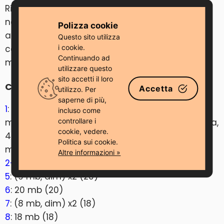
Ripetere le istruzioni della “prima gamba” ma
non tagliare il filo. Riempire leggermente,
Polizza cookie
appiattire l’apertura e chiuderla con 4 mb, 3
Questo sito utilizza
catenelle e unire alla prima gamba facendo 4
i cookie.
Continuando ad
mb per chiuderla. Ora continuare con il corpo.
utilizzare questo
sito accetti il ​​loro
Corpo
Accetta
utilizzo. Per
saperne di più,
1
: cat 1, gira, un solo giro: 4 mb in una gamba, 3
incluso come
mb nelle 3 catenelle, 4 mb nell’altra gamba, gira,
controllare i
cookie, vedere.
4 mb in una gamba, 3 mb nelle 3 catenelle, 4
Politica sui cookie.
mb nell’altra gamba (22)
Altre informazioni »
2-4
: 22 mb (22) [3 giri]
5
: (9 mb, dim) x2 (20)
6
: 20 mb (20)
7
: (8 mb, dim) x2 (18)
8
: 18 mb (18)