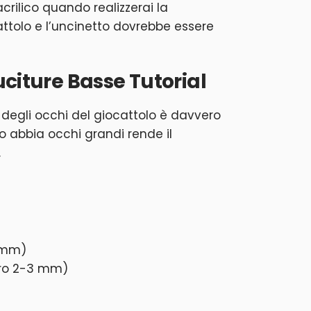
acrilico quando realizzerai la
attolo e l’uncinetto dovrebbe essere
uciture Basse Tutorial
 degli occhi del giocattolo è davvero
lio abbia occhi grandi rende il
.
5 mm)
ero 2-3 mm)