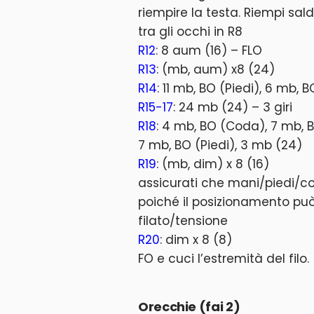
riempire la testa. Riempi sa
tra gli occhi in R8
R12
: 8 aum (16) – FLO
R13
: (mb, aum) x8 (24)
R14
: 11 mb, BO (Piedi), 6 mb, 
R15-17
: 24 mb (24) – 3 giri
R18
: 4 mb, BO (Coda), 7 mb, B
7 mb, BO (Piedi), 3 mb (24)
R19
: (mb, dim) x 8 (16)
assicurati che mani/piedi/cod
poiché il posizionamento può
filato/tensione
R20
: dim x 8 (8)
FO e cuci l’estremità del filo.
Orecchie (fai 2)