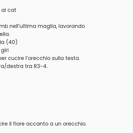
 al cat
4 mb nell’ultima maglia, lavorando
ella.
ia (40)
giri
r cucire l’orecchio sulla testa.
tra/destra tra R3-4.
re il fiore accanto a un orecchio.