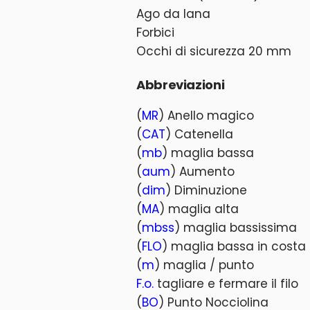
Ago da lana
Forbici
Occhi di sicurezza 20 mm
Abbreviazioni
(
MR
) Anello magico
(
CAT
) Catenella
(
mb
) maglia bassa
(
aum
) Aumento
(
dim
) Diminuzione
(
MA
) maglia alta
(
mbss
) maglia bassissima
(
FLO
) maglia bassa in costa
(
m
) maglia / punto
F.o.
tagliare e fermare il filo
(
BO
) Punto Nocciolina