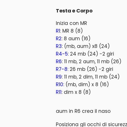
Testa e Corpo
Inizia con MR
R1
: MR 8 (8)
R2
: 8 aum (16)
R3
: (mb, aum) x8 (24)
R4-5
: 24 mb (24) -2 giri
R6
: 11 mb, 2 aum, 11 mb (26)
R7-8
: 26 mb (26) -2 giri
R9
: 11 mb, 2 dim, 11 mb (24)
R10
: (mb, dim) x 8 (16)
R11
: dim x 8 (8)
aum in R6 crea il naso
Posiziona gli occhi di sicurez