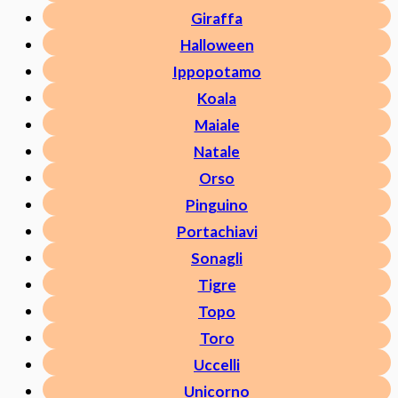
Giraffa
Halloween
Ippopotamo
Koala
Maiale
Natale
Orso
Pinguino
Portachiavi
Sonagli
Tigre
Topo
Toro
Uccelli
Unicorno