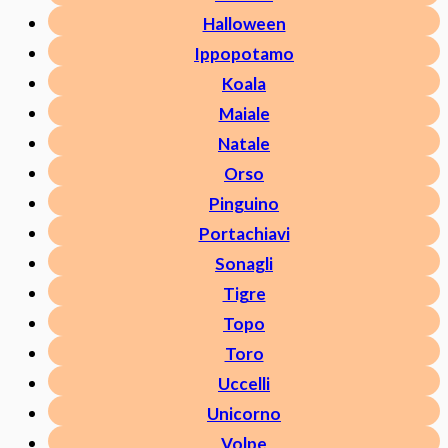
Halloween
Ippopotamo
Koala
Maiale
Natale
Orso
Pinguino
Portachiavi
Sonagli
Tigre
Topo
Toro
Uccelli
Unicorno
Volpe