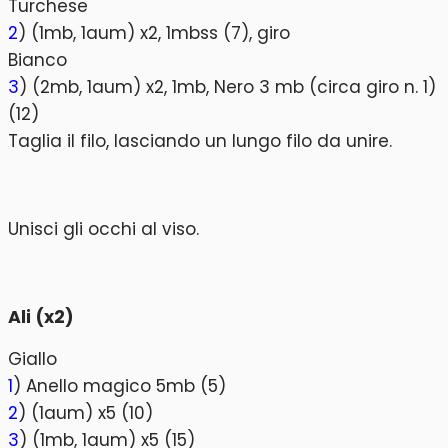
Turchese
2
) (1mb, 1aum) x2, 1mbss (7), giro
Bianco
3
) (2mb, 1aum) x2, 1mb, Nero 3 mb (circa giro n. 1)
(12)
Taglia il filo, lasciando un lungo filo da unire.
Unisci gli occhi al viso.
Ali (x2)
Giallo
1
) Anello magico 5mb (5)
2
) (1aum) x5 (10)
3
) (1mb, 1aum) x5 (15)