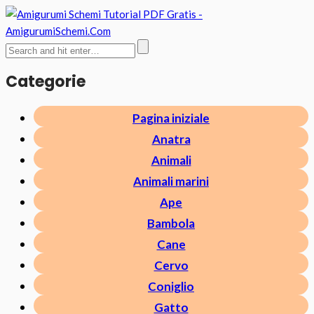
Categorie
Pagina iniziale
Anatra
Animali
Animali marini
Ape
Bambola
Cane
Cervo
Coniglio
Gatto