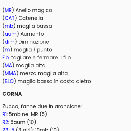
(
MR
) Anello magico
(
CAT
) Catenella
(
mb
) maglia bassa
(
aum
) Aumento
(
dim
) Diminuzione
(
m
) maglia / punto
F.o.
tagliare e fermare il filo
(
MA
) maglia alta
(
MMA
) mezza maglia alta
(
BLO
) maglia bassa in costa dietro
CORNA
Zucca, fanne due in arancione:
R1
: 5mb nel MR (5)
R2
: 5aum (10)
R3-5
(3 giri): 10mb (10)