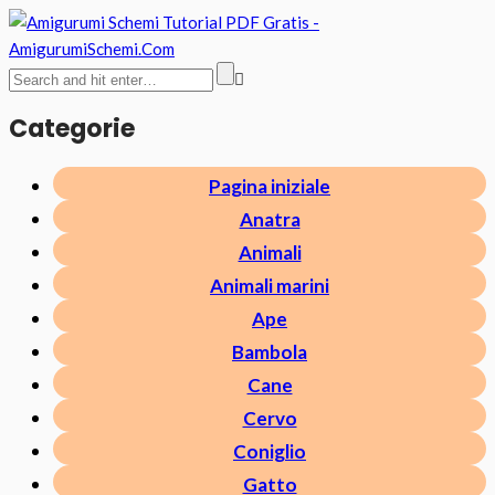
Categorie
Pagina iniziale
Anatra
Animali
Animali marini
Ape
Bambola
Cane
Cervo
Coniglio
Gatto