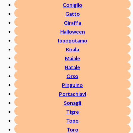
Coniglio
Gatto
Giraffa
Halloween
Ippopotamo
Koala
Maiale
Natale
Orso
Pinguino
Portachiavi
Sonagli
Tigre
Topo
Toro