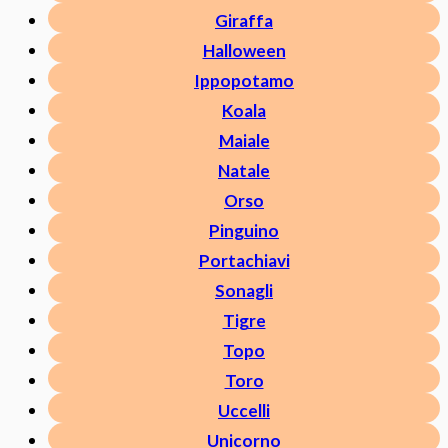
Giraffa
Halloween
Ippopotamo
Koala
Maiale
Natale
Orso
Pinguino
Portachiavi
Sonagli
Tigre
Topo
Toro
Uccelli
Unicorno