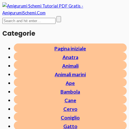
Categorie
Pagina iniziale
Anatra
Animali
Animali marini
Ape
Bambola
Cane
Cervo
Coniglio
Gatto