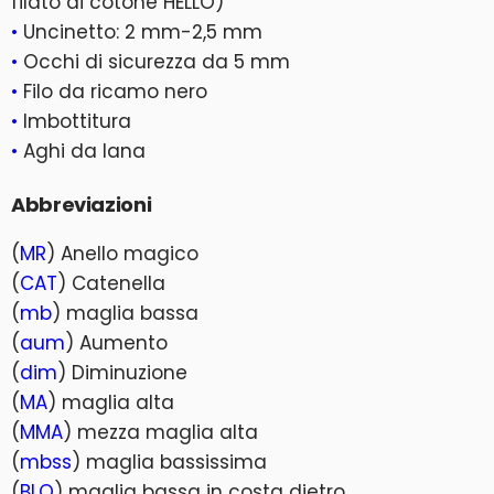
filato di cotone HELLO)
•
Uncinetto: 2 mm-2,5 mm
•
Occhi di sicurezza da 5 mm
•
Filo da ricamo nero
•
Imbottitura
•
Aghi da lana
Abbreviazioni
(
MR
) Anello magico
(
CAT
) Catenella
(
mb
) maglia bassa
(
aum
) Aumento
(
dim
) Diminuzione
(
MA
) maglia alta
(
MMA
) mezza maglia alta
(
mbss
) maglia bassissima
(
BLO
) maglia bassa in costa dietro