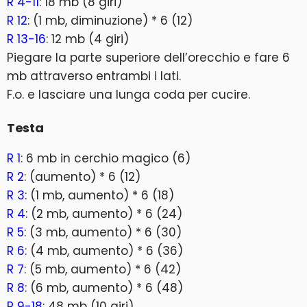
R 4-11
: 18 mb (8 giri)
R 12
: (1 mb, diminuzione) * 6 (12)
R 13-16
: 12 mb (4 giri)
Piegare la parte superiore dell’orecchio e fare 6
mb attraverso entrambi i lati.
F.o. e lasciare una lunga coda per cucire.
Testa
R 1
: 6 mb in cerchio magico (6)
R 2
: (aumento) * 6 (12)
R 3
: (1 mb, aumento) * 6 (18)
R 4
: (2 mb, aumento) * 6 (24)
R 5
: (3 mb, aumento) * 6 (30)
R 6
: (4 mb, aumento) * 6 (36)
R 7
: (5 mb, aumento) * 6 (42)
R 8
: (6 mb, aumento) * 6 (48)
R 9-18
: 48 mb (10 giri)