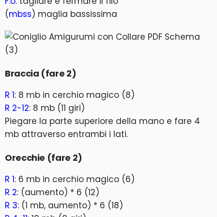
F.o.
tagliare e fermare il filo
(
mbss
) maglia bassissima
Braccia (fare 2)
R 1
: 8 mb in cerchio magico (8)
R 2-12
: 8 mb (11 giri)
Piegare la parte superiore della mano e fare 4
mb attraverso entrambi i lati.
Orecchie (fare 2)
R 1
: 6 mb in cerchio magico (6)
R 2
: (aumento) * 6 (12)
R 3
: (1 mb, aumento) * 6 (18)