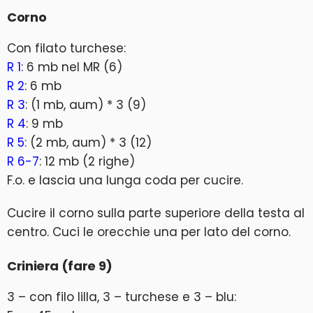
Corno
Con filato turchese:
R 1
: 6 mb nel MR (6)
R 2
: 6 mb
R 3
: (1 mb, aum) * 3 (9)
R 4
: 9 mb
R 5
: (2 mb, aum) * 3 (12)
R 6-7
: 12 mb (2 righe)
F.o. e lascia una lunga coda per cucire.
Cucire il corno sulla parte superiore della testa al
centro. Cuci le orecchie una per lato del corno.
Criniera (fare 9)
3 – con filo lilla, 3 – turchese e 3 – blu: