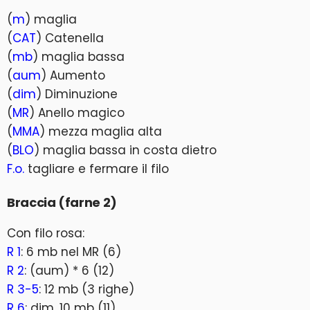
(
m
) maglia
(
CAT
) Catenella
(
mb
) maglia bassa
(
aum
) Aumento
(
dim
) Diminuzione
(
MR
) Anello magico
(
MMA
) mezza maglia alta
(
BLO
) maglia bassa in costa dietro
F.o.
tagliare e fermare il filo
Braccia (farne 2)
Con filo rosa:
R 1
: 6 mb nel MR (6)
R 2
: (aum) * 6 (12)
R 3-5
: 12 mb (3 righe)
R 6
: dim, 10 mb (11)