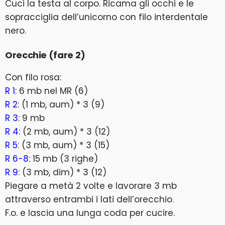
Cuci la testa al corpo. Ricama gli occhi e le
sopracciglia dell’unicorno con filo interdentale
nero.
Orecchie (fare 2)
Con filo rosa:
R 1
: 6 mb nel MR (6)
R 2
: (1 mb, aum) * 3 (9)
R 3
: 9 mb
R 4
: (2 mb, aum) * 3 (12)
R 5
: (3 mb, aum) * 3 (15)
R 6-8
: 15 mb (3 righe)
R 9
: (3 mb, dim) * 3 (12)
Piegare a metà 2 volte e lavorare 3 mb
attraverso entrambi i lati dell’orecchio.
F.o. e lascia una lunga coda per cucire.