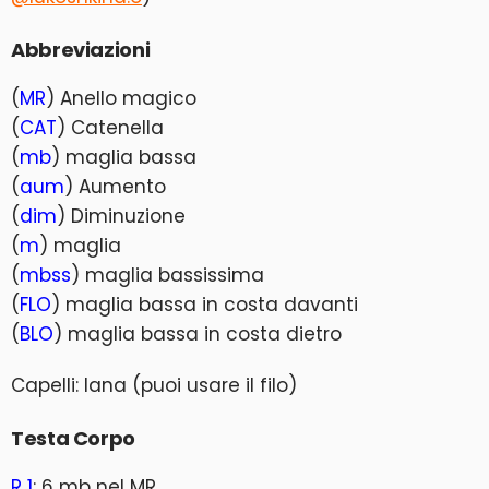
Abbreviazioni
(
MR
) Anello magico
(
CAT
) Catenella
(
mb
) maglia bassa
(
aum
) Aumento
(
dim
) Diminuzione
(
m
) maglia
(
mbss
) maglia bassissima
(
FLO
) maglia bassa in costa davanti
(
BLO
) maglia bassa in costa dietro
Capelli: lana (puoi usare il filo)
Testa Corpo
R 1
: 6 mb nel MR