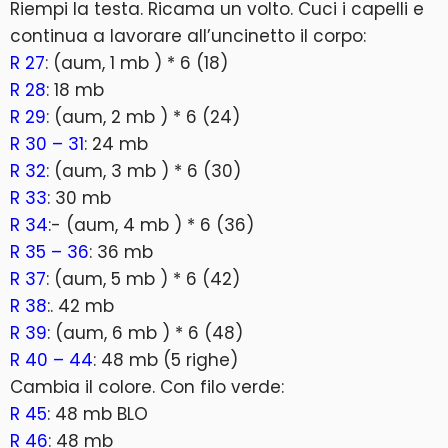
Riempi la testa. Ricama un volto. Cuci i capelli e
continua a lavorare all’uncinetto il corpo:
R 27
: (aum, 1 mb ) * 6 (18)
R 28
: 18 mb
R 29
: (aum, 2 mb ) * 6 (24)
R 30 – 31
: 24 mb
R 32
: (aum, 3 mb ) * 6 (30)
R 33
: 30 mb
R 34
:- (aum, 4 mb ) * 6 (36)
R 35 – 36
: 36 mb
R 37
: (aum, 5 mb ) * 6 (42)
R 38
:. 42 mb
R 39
: (aum, 6 mb ) * 6 (48)
R 40 – 44
: 48 mb (5 righe)
Cambia il colore. Con filo verde:
R 45
: 48 mb BLO
R 46
: 48 mb