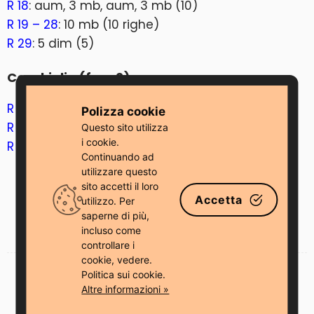
R 18
: aum, 3 mb, aum, 3 mb (10)
R 19 – 28
: 10 mb (10 righe)
R 29
: 5 dim (5)
Conchiglia (fare 2)
R 1
: 6 mb nel MR (6)
Polizza cookie
R 2
: 6 mbss
Questo sito utilizza
i cookie.
R 3
: 4 mbss
Continuando ad
utilizzare questo
sito accetti il ​​loro
Accetta
utilizzo. Per
saperne di più,
incluso come
controllare i
cookie, vedere.
Politica sui cookie.
SHARE ON FACEBOOK
Altre informazioni »