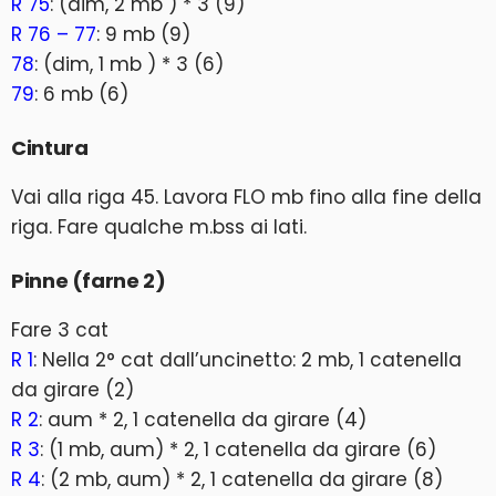
R 75
: (dim, 2 mb ) * 3 (9)
R 76 – 77
: 9 mb (9)
78
: (dim, 1 mb ) * 3 (6)
79
: 6 mb (6)
Cintura
Vai alla riga 45. Lavora FLO mb fino alla fine della
riga. Fare qualche m.bss ai lati.
Pinne (farne 2)
Fare 3 cat
R 1
: Nella 2° cat dall’uncinetto: 2 mb, 1 catenella
da girare (2)
R 2
: aum * 2, 1 catenella da girare (4)
R 3
: (1 mb, aum) * 2, 1 catenella da girare (6)
R 4
: (2 mb, aum) * 2, 1 catenella da girare (8)