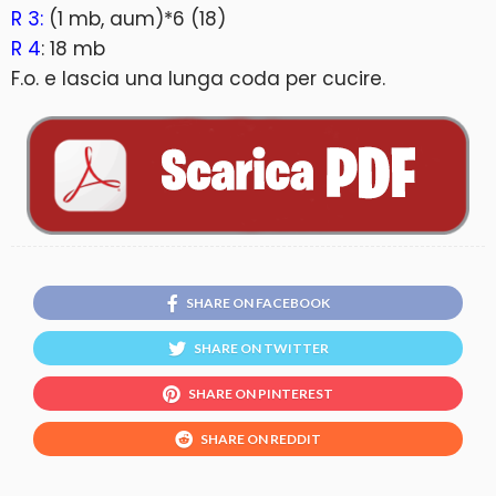
R 3:
(1 mb, aum)*6 (18)
R 4
: 18 mb
F.o. e lascia una lunga coda per cucire.
SHARE ON FACEBOOK
SHARE ON TWITTER
SHARE ON PINTEREST
SHARE ON REDDIT