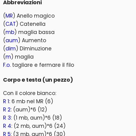
Abbreviazioni
(
MR
) Anello magico
(
CAT
) Catenella
(
mb
) maglia bassa
(
aum
) Aumento
(
dim
) Diminuzione
(
m
) maglia
F.o.
tagliare e fermare il filo
Corpo e testa (un pezzo)
Con il colore bianco:
R 1
: 6 mb nel MR (6)
R 2
: (aum)*6 (12)
R 3
: (1 mb, aum)*6 (18)
R 4
: (2 mb, aum)*6 (24)
R 5
: (3 mb, aum)*6 (30)