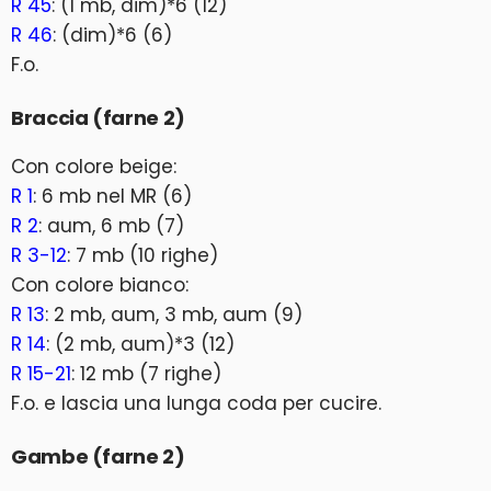
R 45
: (1 mb, dim)*6 (12)
R 46
: (dim)*6 (6)
F.o.
Braccia (farne 2)
Con colore beige:
R 1
: 6 mb nel MR (6)
R 2
: aum, 6 mb (7)
R 3-12
: 7 mb (10 righe)
Con colore bianco:
R 13
: 2 mb, aum, 3 mb, aum (9)
R 14
: (2 mb, aum)*3 (12)
R 15-21
: 12 mb (7 righe)
F.o. e lascia una lunga coda per cucire.
Gambe (farne 2)