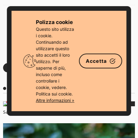
PREVIOUS ARTICLE
Polizza cookie
Amigurumi Bambola Sirena Lolila Schema PDF Gratis
Questo sito utilizza
NEXT ARTICLE
i cookie.
Continuando ad
Cervo Marco Amigurumi Schema PDF Gratis
utilizzare questo
sito accetti il ​​loro
Accetta
utilizzo. Per
LEAVE A REPLY
saperne di più,
incluso come
controllare i
You Might Also Like
cookie, vedere.
Politica sui cookie.
Altre informazioni »
ANIMALI
PORTACHIAVI
Scimmia portachiavi all’uncinetto per principianti