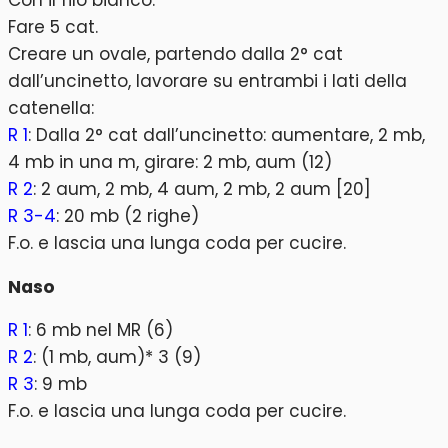
Con il filo bianco:
Fare 5 cat.
Creare un ovale, partendo dalla 2° cat
dall’uncinetto, lavorare su entrambi i lati della
catenella:
R 1
: Dalla 2° cat dall’uncinetto: aumentare, 2 mb,
4 mb in una m, girare: 2 mb, aum (12)
R 2
: 2 aum, 2 mb, 4 aum, 2 mb, 2 aum [20]
R 3-4
: 20 mb (2 righe)
F.o. e lascia una lunga coda per cucire.
Naso
R 1
: 6 mb nel MR (6)
R 2
: (1 mb, aum)* 3 (9)
R 3
: 9 mb
F.o. e lascia una lunga coda per cucire.