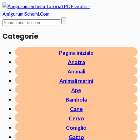
Categorie
Pagina iniziale
Anatra
Animali
Animali marini
Ape
Bambola
Cane
Cervo
Coniglio
Gatto