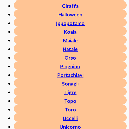
Giraffa
Halloween
Ippopotamo
Koala
Maiale
Natale
Orso
Pinguino
Portachiavi
Sonagli
Tigre
Topo
Toro
Uccelli
Unicorno