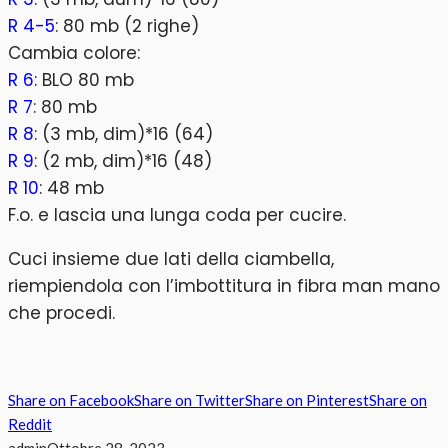
R 4-5
: 80 mb (2 righe)
Cambia colore:
R 6:
BLO 80 mb
R 7
: 80 mb
R 8
: (3 mb, dim)*16 (64)
R 9
: (2 mb, dim)*16 (48)
R 10
: 48 mb
F.o. e lascia una lunga coda per cucire.
Cuci insieme due lati della ciambella,
riempiendola con l’imbottitura in fibra man mano
che procedi.
Share on Facebook
Share on Twitter
Share on Pinterest
Share on
Reddit
admin
Ottobre 28, 2023