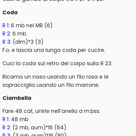
Coda
R 1
: 6 mb nel MR (6)
R 2
: 6 mb
R 3
: (dim)*3 (3)
F.o. e lascia una lunga coda per cucire.
Cuci la coda sul retro del corpo sulla R 23.
Ricama un naso usando un filo rosa e le
sopracciglia usando un filo marrone.
Ciambella
Fare 48 cat, unirle nell’anello a m.bss.
R 1
: 48 mb
R 2
: (2 mb, aum)*16 (64)
R 3
: (3 mb, aum)*16 (80)