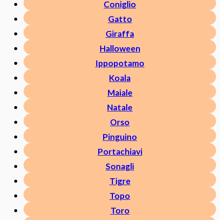
Coniglio
Gatto
Giraffa
Halloween
Ippopotamo
Koala
Maiale
Natale
Orso
Pinguino
Portachiavi
Sonagli
Tigre
Topo
Toro