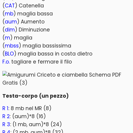
(
CAT
) Catenella
(
mb
) maglia bassa
(
aum
) Aumento
(
dim
) Diminuzione
(
m
) maglia
(
mbss
) maglia bassissima
(
BLO
) maglia bassa in costa dietro
F.o.
tagliare e fermare il filo
Testa-corpo (un pezzo)
R 1
: 8 mb nel MR (8)
R 2
: (aum)*8 (16)
R 3
: (1 mb, aum)*8 (24)
R 4
: (2 mb, aum)*8 (32)