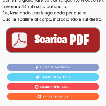
Con il filo giallo fare 35 cat (o quanto vi occorre).
Lavorare 34 mb sulla catenella.
F.o., lasciando una lunga coda per cucire.
Cuci le spalline al corpo, incrociandole sul dietro.
SHARE ON FACEBOOK
SHARE ON TWITTER
SHARE ON PINTEREST
SHARE ON REDDIT