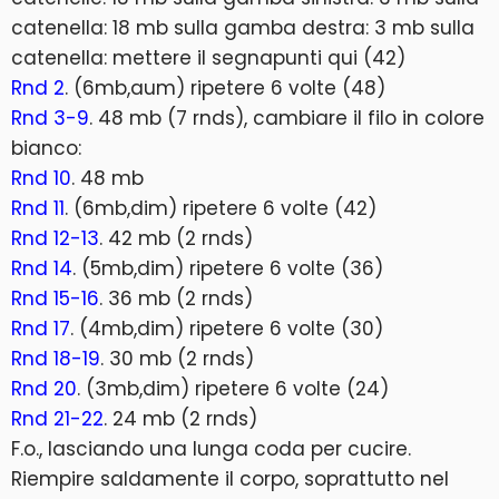
catenella: 18 mb sulla gamba destra: 3 mb sulla
catenella: mettere il segnapunti qui (42)
Rnd 2
. (6mb,aum) ripetere 6 volte (48)
Rnd 3-9
. 48 mb (7 rnds), cambiare il filo in colore
bianco:
Rnd 10
. 48 mb
Rnd 11
. (6mb,dim) ripetere 6 volte (42)
Rnd 12-13
. 42 mb (2 rnds)
Rnd 14
. (5mb,dim) ripetere 6 volte (36)
Rnd 15-16
. 36 mb (2 rnds)
Rnd 17
. (4mb,dim) ripetere 6 volte (30)
Rnd 18-19
. 30 mb (2 rnds)
Rnd 20
. (3mb,dim) ripetere 6 volte (24)
Rnd 21-22
. 24 mb (2 rnds)
F.o., lasciando una lunga coda per cucire.
Riempire saldamente il corpo, soprattutto nel