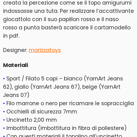
creata la percezione come se il topo amigurumi
indossasse una tuta. Per realizzare l’accattivante
giocattolo con il suo papillon rosso e il naso
rosso a punta basterà scaricare il cartamodello
in pdf.
Designer:
marizzatoys
Materiali
•
Sport / Filato 5 capi – bianco (YarnArt Jeans
62), giallo (YarnArt Jeans 67), beige (YarnArt
Jeans 07)
•
Filo marrone o nero per ricamare le sopracciglia
•
Occhielli di sicurezza 7mm
•
Uncinetto 2,00 mm
•
Imbottitura (imbottitura in fibra di poliestere)
•
Con questi materiali il topolino all’uncinetto