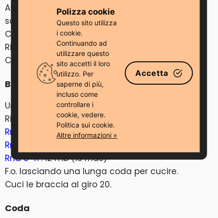
Assicurarsi che la testa sia ben riempita,
Polizza cookie
soprattutto nel muso.
Questo sito utilizza
Chiudi l’apertura e nascondi il filo all’interno.
i cookie.
Continuando ad
Ricama le sopracciglia tra i giri 10-11.
utilizzare questo
Cucire la testa al corpo tra i giri 10-18.
sito accetti il ​​loro
Accetta
utilizzo. Per
Braccia
saperne di più,
incluso come
Uncinetto con filo bianco.
controllare i
cookie, vedere.
Riempi a metà.
Politica sui cookie.
Rnd 1
. 6 mb nel MR (6)
Altre informazioni »
Rnd 2
. 6 aum (12)
Rnd 3-17
. 12 mb (15 rnds)
F.o. lasciando una lunga coda per cucire.
Cuci le braccia al giro 20.
Coda