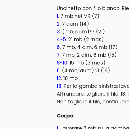
Uncinetto con filo bianco. R
1
. 7 mb nel MR (7)
2
. 7 aum (14)
3
. (mb, aum)*7 (21)
4-5
. 21 mb (2 rnds)
6
. 7 mb, 4 dim, 6 mb (17)
7
. 7 mb, 2 dim, 6 mb (15)
8-10
. 15 mb (3 rnds)
11
. (4 mb, aum)*3 (18)
12
. 18 mb
13
. Per la gamba sinistra: lav
Affrancare, tagliare il filo. 1
Non tagliare il filo, continue
Corpo:
1
. Lavorare 7 mb sulla gamba 