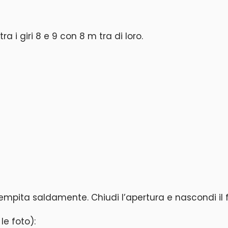
tra i giri 8 e 9 con 8 m tra di loro.
iempita saldamente. Chiudi l’apertura e nascondi il fil
le foto):