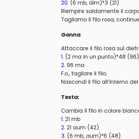
20
. (6 mb, dim)*3 (21)
Riempire saldamente il corpo,
Tagliamo il filo rosa, contin
Gonna
Attaccare il filo rosa sul diet
1
. (2 ma in un punto)*48 (96)
2
. 96 ma
F.o., tagliare il filo.
Nascondi il filo all’interno de
Testa:
Cambia il filo in colore bian
1
. 21 mb
2
. 21 aum (42)
3
. (6 mb, aum)*6 (48)