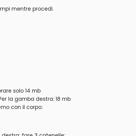
iempi mentre procedi.
orare solo 14 mb
3. Per la gamba destra: 18 mb
remo con il corpo:
destra; fare 3 catenelle;