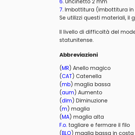
6
. Uncinetto 2 mm
7
. Imbottitura (imbottitura in 
Se utilizzi questi materiali, i
Il livello di difficoltà del m
statunitense.
Abbreviazioni
(
MR
) Anello magico
(
CAT
) Catenella
(
mb
) maglia bassa
(
aum
) Aumento
(
dim
) Diminuzione
(
m
) maglia
(
MA
) maglia alta
F.o.
tagliare e fermare il filo
(
BLO
) maglia bassa in costa 