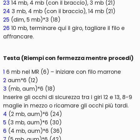
23
14 mb, 4 mb (con il braccio), 3 mb (21)
24
3 mb, 4 mb (con il braccio), 14 mb (21)
25
(dim, 5 mb)*3 (18)
26
10 mb, terminare qui il giro, tagliare il filo e
affrancare.
Testa (Riempi con fermezza mentre procedi)
1
6 mb nel MR (6) – iniziare con filo marrone
2
aum*6 (12)
3
(mb, aum)*6 (18)
Inserire gli occhi di sicurezza tra i giri 12 e 13, 8-9
maglie in mezzo o ricamare gli occhi più tardi.
4
(2 mb, aum)*6 (24)
5
(3 mb, aum)*6 (30)
6
(4 mb, aum)*6 (36)
7
(5 mb, aum)*6 (42)