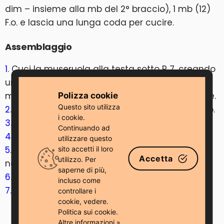
dim – insieme alla mb del 2° braccio), 1 mb (12)
F.o. e lascia una lunga coda per cucire.
Assemblaggio
1
. Cuci la museruola alla testa sotto R 7, creando
una forma ovale. Inserisci il naso di sicurezza e
metti un po’ di imbottitura in fibra prima di finire.
Polizza cookie
Questo sito utilizza
2
. Usa il filo bianco per dividere il muso al centro.
i cookie.
3
. Cucire la coda tra R 4 e R 5.
Continuando ad
4
. Cuci le orecchie sulla testa.
utilizzare questo
5
. Ricama le sopracciglia con filo interdentale
sito accetti il ​​loro
Accetta
utilizzo. Per
nero.
saperne di più,
6
. Attacca i baffi fatti di lenza al muso.
incluso come
7
. Cuci la testa al corpo.
controllare i
cookie, vedere.
Politica sui cookie.
Altre informazioni »