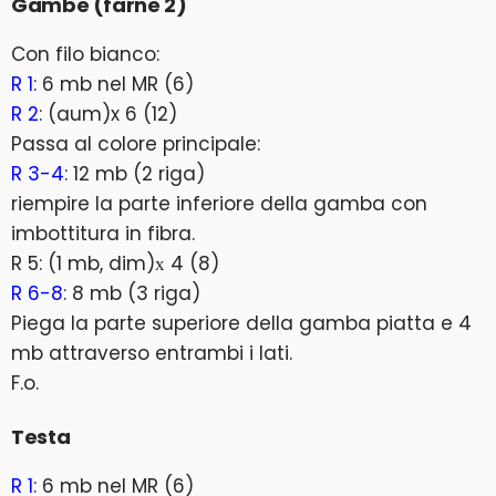
Gambe (farne 2)
Con filo bianco:
R 1
: 6 mb nel MR (6)
R 2
: (aum)x 6 (12)
Passa al colore principale:
R 3-4
: 12 mb (2 riga)
riempire la parte inferiore della gamba con
imbottitura in fibra.
R 5: (1 mb, dim)х 4 (8)
R 6-8
: 8 mb (3 riga)
Piega la parte superiore della gamba piatta e 4
mb attraverso entrambi i lati.
F.o.
Testa
R 1
: 6 mb nel MR (6)