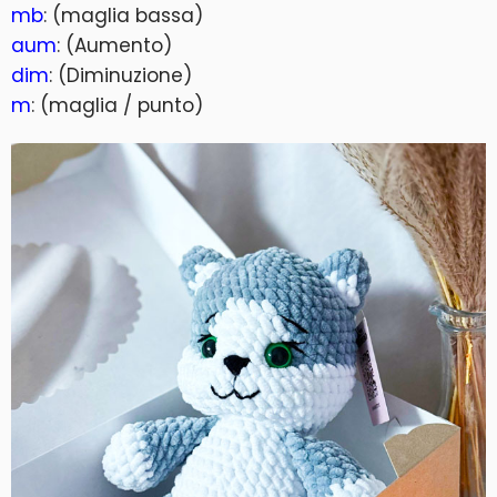
mb
: (maglia bassa)
aum
: (Aumento)
dim
: (Diminuzione)
m
: (maglia / punto)