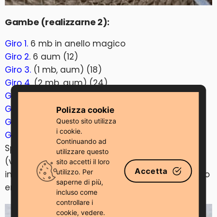
Gambe (realizzarne 2):
Giro 1.
6 mb in anello magico
Giro 2
. 6 aum (12)
Giro 3.
(1 mb, aum) (18)
Giro 4
. (2 mb, aum) (24)
Giro 5
. 24 mb
Giro 6
. 6 dim, 12 mb (18)
Polizza cookie
Giro 7.
(1 mb, dim) x3, 9 mb (15)
Questo sito utilizza
i cookie.
Giro 8
. 15 mb – ripetere per 5 giri
Continuando ad
Spostare approssimativamente di 4 mb
utilizzare questo
(verificare che la gamba sia ben piegata),
sito accetti il ​​loro
Accetta
utilizzo. Per
imbottire leggermente, lavorare 7 mb attraverso
saperne di più,
entrambi i lati, lasciare una coda per cucire.
incluso come
controllare i
cookie, vedere.