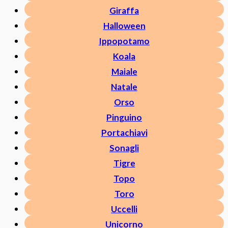
Giraffa
Halloween
Ippopotamo
Koala
Maiale
Natale
Orso
Pinguino
Portachiavi
Sonagli
Tigre
Topo
Toro
Uccelli
Unicorno