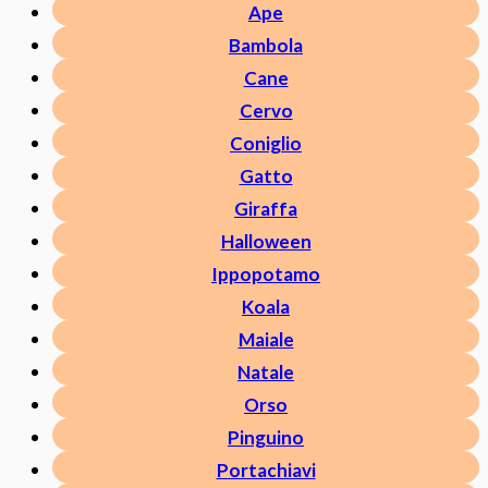
Ape
Bambola
Cane
Cervo
Coniglio
Gatto
Giraffa
Halloween
Ippopotamo
Koala
Maiale
Natale
Orso
Pinguino
Portachiavi