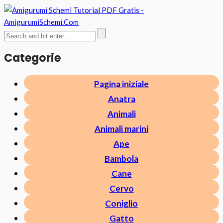
Categorie
Pagina iniziale
Anatra
Animali
Animali marini
Ape
Bambola
Cane
Cervo
Coniglio
Gatto