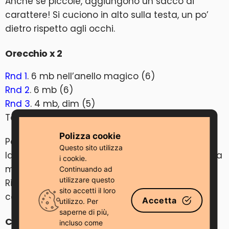
Anche se piccole, aggiungono un sacco di
carattere! Si cuciono in alto sulla testa, un po’
dietro rispetto agli occhi.
Orecchio x 2
Rnd 1
. 6 mb nell’anello magico (6)
Rnd 2
. 6 mb (6)
Rnd 3
. 4 mb, dim (5)
Taglia il filo, lascia una lunga coda per cucire
Polizza cookie
Per fare il colletto, inserisci l’uncinetto nel giro
Questo sito utilizza
lavorato in BLO del corpo. Fai 4 catenelle, poi una
i cookie.
maglia bassissima nella maglia successiva.
Continuando ad
utilizzare questo
Ripeti questo per tutto il giro. Se usi un filo
sito accetti il ​​loro
colorato, sembrerà un maglioncino adorabile!
Accetta
utilizzo. Per
saperne di più,
Collare
incluso come