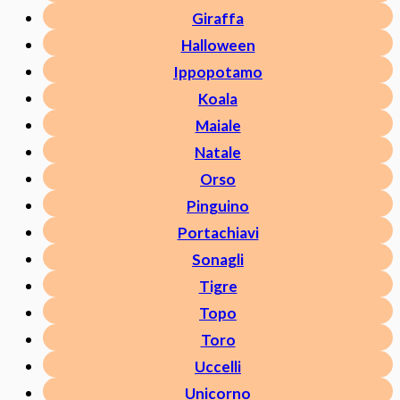
Giraffa
Halloween
Ippopotamo
Koala
Maiale
Natale
Orso
Pinguino
Portachiavi
Sonagli
Tigre
Topo
Toro
Uccelli
Unicorno