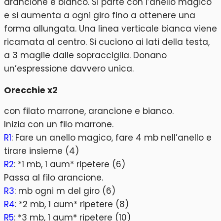
arancione e bianco. Si parte con l’anello magico
e si aumenta a ogni giro fino a ottenere una
forma allungata. Una linea verticale bianca viene
ricamata al centro. Si cuciono ai lati della testa,
a 3 maglie dalle sopracciglia. Donano
un’espressione davvero unica.
Orecchie x2
con filato marrone, arancione e bianco.
Inizia con un filo marrone.
R1
: Fare un anello magico, fare 4 mb nell’anello e
tirare insieme (4)
R2
: *1 mb, 1 aum* ripetere (6)
Passa al filo arancione.
R3
: mb ogni m del giro (6)
R4
: *2 mb, 1 aum* ripetere (8)
R5
: *3 mb, 1 aum* ripetere (10)