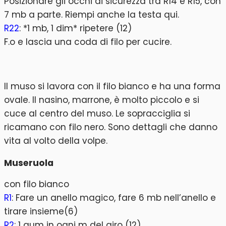
Posizionare gli occhi di sicurezza tra R14 e R15, con
7 mb a parte. Riempi anche la testa qui.
R22
: *1 mb, 1 dim* ripetere (12)
F.o e lascia una coda di filo per cucire.
Il muso si lavora con il filo bianco e ha una forma
ovale. Il nasino, marrone, è molto piccolo e si
cuce al centro del muso. Le sopracciglia si
ricamano con filo nero. Sono dettagli che danno
vita al volto della volpe.
Museruola
con filo bianco
R1
: Fare un anello magico, fare 6 mb nell’anello e
tirare insieme(6)
R2
: 1 aum in ogni m del giro (12)