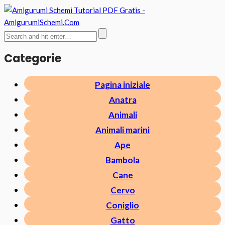
Categorie
Pagina iniziale
Anatra
Animali
Animali marini
Ape
Bambola
Cane
Cervo
Coniglio
Gatto