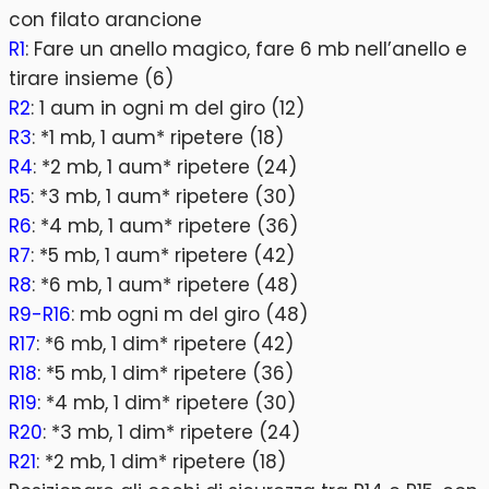
con filato arancione
R1
: Fare un anello magico, fare 6 mb nell’anello e
tirare insieme (6)
R2
: 1 aum in ogni m del giro (12)
R3
: *1 mb, 1 aum* ripetere (18)
R4
: *2 mb, 1 aum* ripetere (24)
R5
: *3 mb, 1 aum* ripetere (30)
R6
: *4 mb, 1 aum* ripetere (36)
R7
: *5 mb, 1 aum* ripetere (42)
R8
: *6 mb, 1 aum* ripetere (48)
R9-R16
: mb ogni m del giro (48)
R17
: *6 mb, 1 dim* ripetere (42)
R18
: *5 mb, 1 dim* ripetere (36)
R19
: *4 mb, 1 dim* ripetere (30)
R20
: *3 mb, 1 dim* ripetere (24)
R21
: *2 mb, 1 dim* ripetere (18)