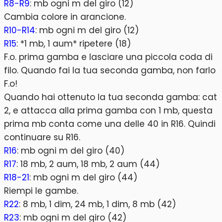
R8-R9
: mb ogni m del giro (12)
Cambia colore in arancione.
R10-R14
: mb ogni m del giro (12)
R15
: *1 mb, 1 aum* ripetere (18)
F.o. prima gamba e lasciare una piccola coda di
filo. Quando fai la tua seconda gamba, non farlo
F.o!
Quando hai ottenuto la tua seconda gamba: cat
2, e attacca alla prima gamba con 1 mb, questa
prima mb conta come una delle 40 in R16. Quindi
continuare su R16.
R16
: mb ogni m del giro (40)
R17
: 18 mb, 2 aum, 18 mb, 2 aum (44)
R18-21
: mb ogni m del giro (44)
Riempi le gambe.
R22
: 8 mb, 1 dim, 24 mb, 1 dim, 8 mb (42)
R23
: mb ogni m del giro (42)