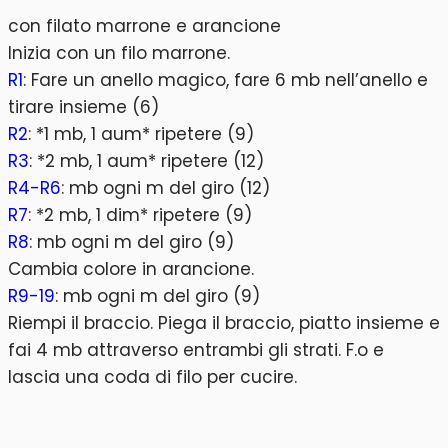
con filato marrone e arancione
Inizia con un filo marrone.
R1
: Fare un anello magico, fare 6 mb nell’anello e
tirare insieme (6)
R2
: *1 mb, 1 aum* ripetere (9)
R3
: *2 mb, 1 aum* ripetere (12)
R4-R6
: mb ogni m del giro (12)
R7
: *2 mb, 1 dim* ripetere (9)
R8
: mb ogni m del giro (9)
Cambia colore in arancione.
R9-19
: mb ogni m del giro (9)
Riempi il braccio. Piega il braccio, piatto insieme e
fai 4 mb attraverso entrambi gli strati. F.o e
lascia una coda di filo per cucire.