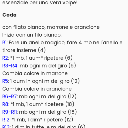
essenziale per una vera volpe!
Coda
con filato bianco, marrone e arancione
Inizia con un filo bianco.
R1
: Fare un anello magico, fare 4 mb nell’anello e
tirare insieme (4)
R2
: *1 mb, 1 aum* ripetere (6)
R3-R4
: mb ogni m del giro (6)
Cambia colore in marrone
R5
: 1 aum in ogni m del giro (12)
Cambia colore in arancione
R6-R7
: mb ogni m del giro (12)
R8
: *1 mb, 1 aum* ripetere (18)
R9-R11
: mb ogni m del giro (18)
R12
: *1 mb, 1 dim* ripetere (12)
R13
: 1 dim in tutte le m del giro (6)