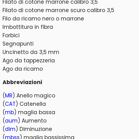
Filato di cotone marrone calibro 3,5
Filato di cotone marrone scuro calibro 3,5
Filo da ricamo nero o marrone
Imbottitura in fibra
Forbici
Segnapunti
Uncinetto da 3,5 mm
Ago da tappezzeria
Ago da ricamo
Abbreviazioni
(
MR
) Anello magico
(
CAT
) Catenella
(
mb
) maglia bassa
(
aum
) Aumento
(
dim
) Diminuzione
(
mbss
) maglia bassissima