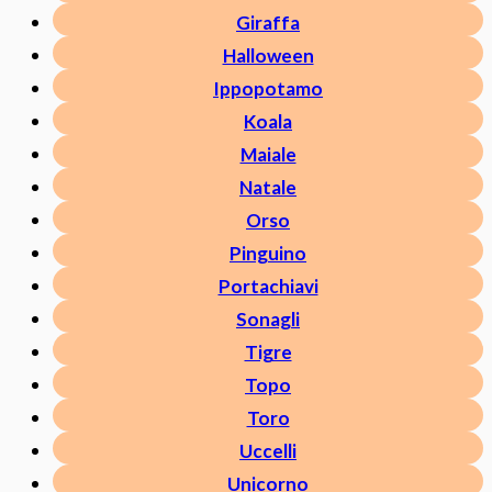
Giraffa
Halloween
Ippopotamo
Koala
Maiale
Natale
Orso
Pinguino
Portachiavi
Sonagli
Tigre
Topo
Toro
Uccelli
Unicorno