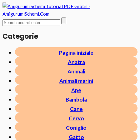
Categorie
Pagina iniziale
Anatra
Animali
Animali marini
Ape
Bambola
Cane
Cervo
Coniglio
Gatto