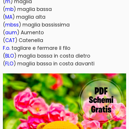
(
m
) maglia
(
mb
) maglia bassa
(
MA
) maglia alta
(
mbss
) maglia bassissima
(
aum
) Aumento
(
CAT
) Catenella
F.o.
tagliare e fermare il filo
(
BLO
) maglia bassa in costa dietro
(
FLO
) maglia bassa in costa davanti