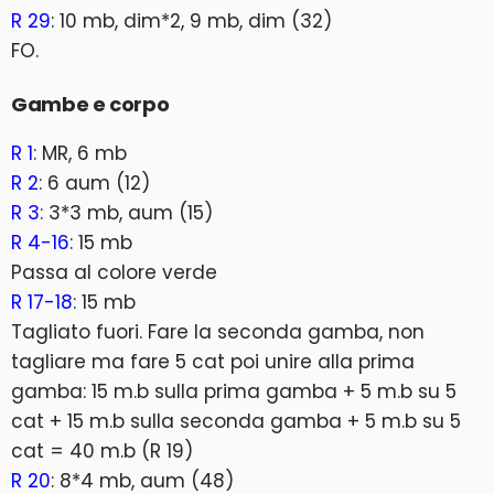
R 29
: 10 mb, dim*2, 9 mb, dim (32)
FO.
Gambe e corpo
R 1
: MR, 6 mb
R 2
: 6 aum (12)
R 3
: 3*3 mb, aum (15)
R 4-16
: 15 mb
Passa al colore verde
R 17-18
: 15 mb
Tagliato fuori. Fare la seconda gamba, non
tagliare ma fare 5 cat poi unire alla prima
gamba: 15 m.b sulla prima gamba + 5 m.b su 5
cat + 15 m.b sulla seconda gamba + 5 m.b su 5
cat = 40 m.b (R 19)
R 20
: 8*4 mb, aum (48)