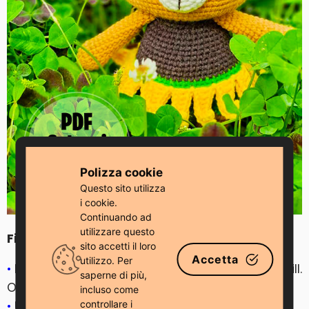
Polizza cookie
Questo sito utilizza
i cookie.
Continuando ad
utilizzare questo
Fine
sito accetti il ​​loro
Accetta
utilizzo. Per
•
Riempire la testa, il corpo, le braccia con fibrefill.
saperne di più,
Occhi di sicurezza misura 10 mm.
incluso come
controllare i
•
Usa filo marrone scuro per cucire il naso.