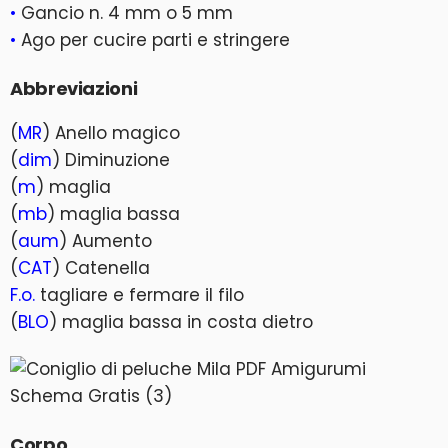
•
Gancio n. 4 mm o 5 mm
•
Ago per cucire parti e stringere
Abbreviazioni
(
MR
) Anello magico
(
dim
) Diminuzione
(
m
) maglia
(
mb
) maglia bassa
(
aum
) Aumento
(
CAT
) Catenella
F.o.
tagliare e fermare il filo
(
BLO
) maglia bassa in costa dietro
Corpo