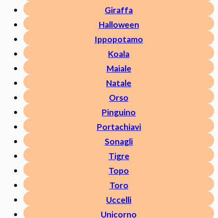
Giraffa
Halloween
Ippopotamo
Koala
Maiale
Natale
Orso
Pinguino
Portachiavi
Sonagli
Tigre
Topo
Toro
Uccelli
Unicorno