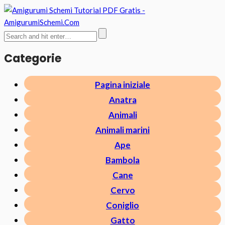
Categorie
Pagina iniziale
Anatra
Animali
Animali marini
Ape
Bambola
Cane
Cervo
Coniglio
Gatto