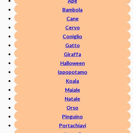
Ape
Bambola
Cane
Cervo
Coniglio
Gatto
Giraffa
Halloween
Ippopotamo
Koala
Maiale
Natale
Orso
Pinguino
Portachiavi