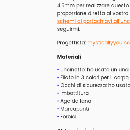
4.5mm per realizzare questo
proporzione diretta al vostro 
schemi di portachiavi all’unc
seguirmi.
Progettista:
mysticallyyours
Materiali
•
Uncinetto: ho usato un unc
•
Filato in 3 colori per il corpo
•
Occhi di sicurezza: ho usat
•
Imbottitura
•
Ago da lana
•
Marcapunti
•
Forbici