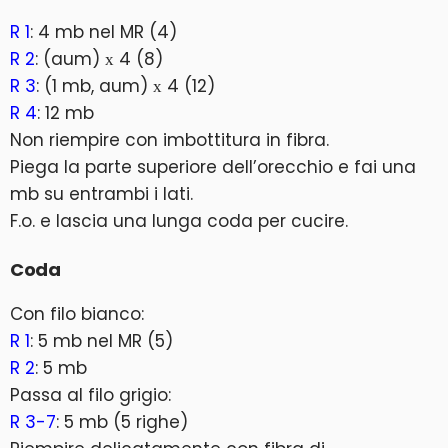
R 1
: 4 mb nel MR (4)
R 2
: (aum) х 4 (8)
R 3
: (1 mb, aum) х 4 (12)
R 4
: 12 mb
Non riempire con imbottitura in fibra.
Piega la parte superiore dell’orecchio e fai una
mb su entrambi i lati.
F.o. e lascia una lunga coda per cucire.
Coda
Con filo bianco:
R 1
: 5 mb nel MR (5)
R 2
: 5 mb
Passa al filo grigio:
R 3-7
: 5 mb (5 righe)