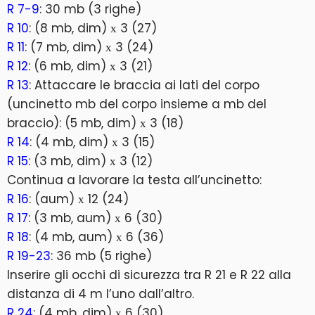
R 7-9
: 30 mb (3 righe)
R 10
: (8 mb, dim) х 3 (27)
R 11
: (7 mb, dim) х 3 (24)
R 12
: (6 mb, dim) х 3 (21)
R 13
: Attaccare le braccia ai lati del corpo
(uncinetto mb del corpo insieme a mb del
braccio): (5 mb, dim) х 3 (18)
R 14
: (4 mb, dim) х 3 (15)
R 15
: (3 mb, dim) х 3 (12)
Continua a lavorare la testa all’uncinetto:
R 16
: (aum) х 12 (24)
R 17
: (3 mb, aum) х 6 (30)
R 18
: (4 mb, aum) х 6 (36)
R 19-23
: 36 mb (5 righe)
Inserire gli occhi di sicurezza tra R 21 e R 22 alla
distanza di 4 m l’uno dall’altro.
R 24
: (4 mb, dim) х 6 (30)