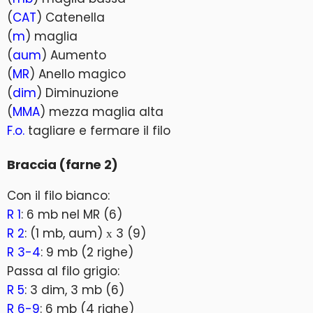
(
CAT
) Catenella
(
m
) maglia
(
aum
) Aumento
(
MR
) Anello magico
(
dim
) Diminuzione
(
MMA
) mezza maglia alta
F.o.
tagliare e fermare il filo
Braccia (farne 2)
Con il filo bianco:
R 1
: 6 mb nel MR (6)
R 2
: (1 mb, aum) х 3 (9)
R 3-4
: 9 mb (2 righe)
Passa al filo grigio:
R 5
: 3 dim, 3 mb (6)
R 6-9
: 6 mb (4 righe)