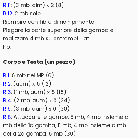
R 11
: (3 mb, dim) х 2 (8)
R 12
: 2 mb solo
Riempire con fibra di riempimento.
Piegare la parte superiore della gamba e
realizzare 4 mb su entrambi i lati.
F.o.
Corpo e Testa (un pezzo)
R 1
: 6 mb nel MR (6)
R 2
: (aum) х 6 (12)
R 3
: (1 mb, aum) х 6 (18)
R 4
: (2 mb, aum) х 6 (24)
R 5
: (3 mb, aum) х 6 (30)
R 6
: Attaccare le gambe: 5 mb, 4 mb insieme a
mb della 1a gamba, 11 mb, 4 mb insieme a mb
della 2a gamba, 6 mb (30)