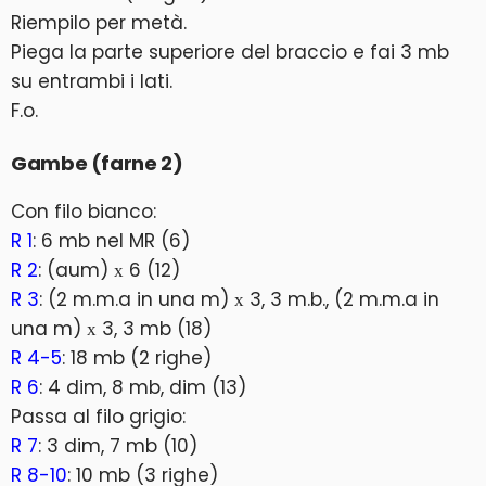
Riempilo per metà.
Piega la parte superiore del braccio e fai 3 mb
su entrambi i lati.
F.o.
Gambe (farne 2)
Con filo bianco:
R 1
: 6 mb nel MR (6)
R 2
: (aum) х 6 (12)
R 3
: (2 m.m.a in una m) х 3, 3 m.b., (2 m.m.a in
una m) х 3, 3 mb (18)
R 4-5
: 18 mb (2 righe)
R 6
: 4 dim, 8 mb, dim (13)
Passa al filo grigio:
R 7
: 3 dim, 7 mb (10)
R 8-10
: 10 mb (3 righe)