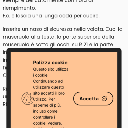
Riempire delicatamente con fibra di
riempimento.
F.o. e lascia una lunga coda per cucire.
Inserire un naso di sicurezza nella volata. Cuci la
museruola alla testa: la parte superiore della
museruola è sotto gli occhi su R 21 e la parte
inferiore è tra R 17 e R 18. Metti un po’ di
imbottitura all’interno della museruola prima di
Polizza cookie
finire.
Questo sito utilizza
Cuci le orecchie sulla testa, la coda sul retro.
i cookie.
Continuando ad
utilizzare questo
Ricama una bocca e le sopracciglia utilizzando
sito accetti il ​​loro
un filo da ricamo nero.
Accetta
utilizzo. Per
Ricama gli artigli con un filo di cotone grigio.
saperne di più,
incluso come
controllare i
cookie, vedere.