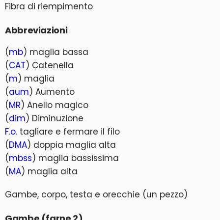
Fibra di riempimento
Abbreviazioni
(
mb
) maglia bassa
(
CAT
) Catenella
(
m
) maglia
(
aum
) Aumento
(
MR
) Anello magico
(
dim
) Diminuzione
F.o.
tagliare e fermare il filo
(
DMA
) doppia maglia alta
(
mbss
) maglia bassissima
(
MA
) maglia alta
Gambe, corpo, testa e orecchie (un pezzo)
Gambe (farne 2)