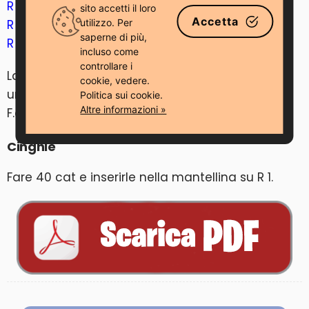
R 8
: aum, 22 mma, aum, 1 catenella girare (26)
sito accetti il ​​loro
Accetta
utilizzo. Per
R 9-10
: 26 mma, 1 catenella girare (2 righe)
saperne di più,
R 11
: aum, 24 mma, aum, 1 cat(28)
incluso come
controllare i
Lavorare mb attorno al mantello, fare 2 mb in
cookie, vedere.
una m agli angoli.
Politica sui cookie.
Altre informazioni »
F.o.
Cinghie
Fare 40 cat e inserirle nella mantellina su R 1.