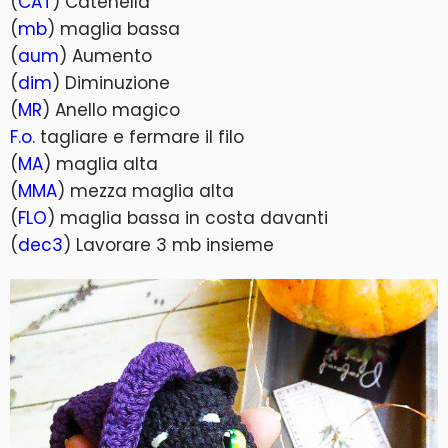
(
CAT
) Catenella
(
mb
) maglia bassa
(
aum
) Aumento
(
dim
) Diminuzione
(
MR
) Anello magico
F.o.
tagliare e fermare il filo
(
MA
) maglia alta
(
MMA
) mezza maglia alta
(
FLO
) maglia bassa in costa davanti
(
dec3
) Lavorare 3 mb insieme