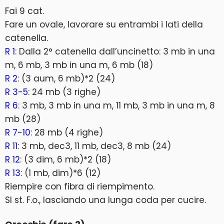
Fai 9 cat.
Fare un ovale, lavorare su entrambi i lati della
catenella.
R 1
: Dalla 2° catenella dall’uncinetto: 3 mb in una
m, 6 mb, 3 mb in una m, 6 mb (18)
R 2
: (3 aum, 6 mb)*2 (24)
R 3-5
: 24 mb (3 righe)
R 6
: 3 mb, 3 mb in una m, 11 mb, 3 mb in una m, 8
mb (28)
R 7-10
: 28 mb (4 righe)
R 11
: 3 mb, dec3, 11 mb, dec3, 8 mb (24)
R 12
: (3 dim, 6 mb)*2 (18)
R 13
: (1 mb, dim)*6 (12)
Riempire con fibra di riempimento.
Sl st. F.o., lasciando una lunga coda per cucire.