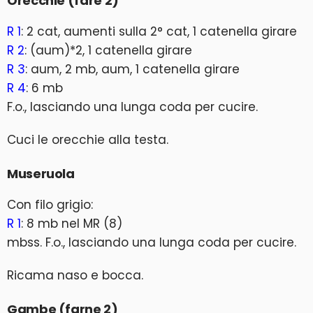
Orecchie (fare 2)
R 1
: 2 cat, aumenti sulla 2° cat, 1 catenella girare
R 2
: (aum)*2, 1 catenella girare
R 3
: aum, 2 mb, aum, 1 catenella girare
R 4
: 6 mb
F.o., lasciando una lunga coda per cucire.
Cuci le orecchie alla testa.
Museruola
Con filo grigio:
R 1
: 8 mb nel MR (8)
mbss. F.o., lasciando una lunga coda per cucire.
Ricama naso e bocca.
Gambe (farne 2)