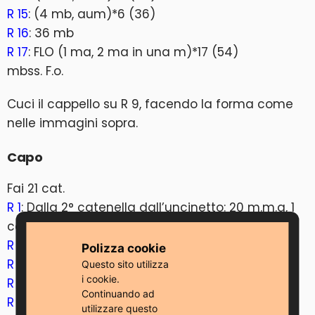
R 15
: (4 mb, aum)*6 (36)
R 16
: 36 mb
R 17
: FLO (1 ma, 2 ma in una m)*17 (54)
mbss. F.o.
Cuci il cappello su R 9, facendo la forma come
nelle immagini sopra.
Capo
Fai 21 cat.
R 1
: Dalla 2° catenella dall’uncinetto: 20 m.m.a, 1
catenella girare
R 2
: 20 mma, 1 catenella girare
Polizza cookie
R 3
: aum, 18 mma, aum, 1 catenella girare (22)
Questo sito utilizza
i cookie.
R 4-6
: 22 mma, 1 catenella girare (3 righe)
Continuando ad
R 7
: aum, 20 mma, aum, 1 catenella girare (24)
utilizzare questo