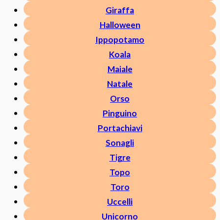
Giraffa
Halloween
Ippopotamo
Koala
Maiale
Natale
Orso
Pinguino
Portachiavi
Sonagli
Tigre
Topo
Toro
Uccelli
Unicorno