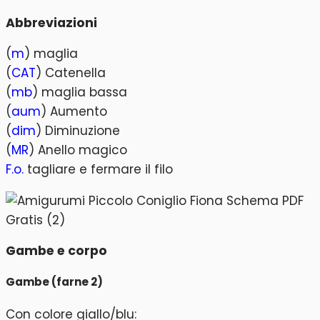
Abbreviazioni
(
m
) maglia
(
CAT
) Catenella
(
mb
) maglia bassa
(
aum
) Aumento
(
dim
) Diminuzione
(
MR
) Anello magico
F.o.
tagliare e fermare il filo
Gambe e corpo
Gambe (farne 2)
Con colore giallo/blu: