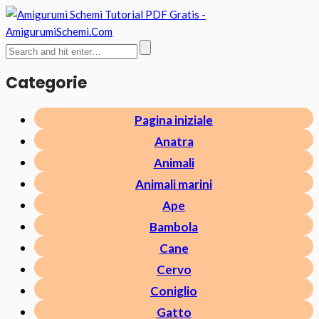
Categorie
Pagina iniziale
Anatra
Animali
Animali marini
Ape
Bambola
Cane
Cervo
Coniglio
Gatto