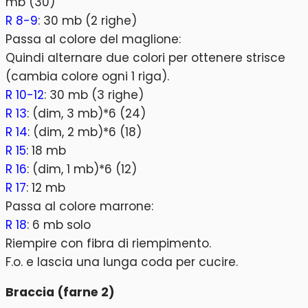
mb (30)
R 8-9
: 30 mb (2 righe)
Passa al colore del maglione:
Quindi alternare due colori per ottenere strisce
(cambia colore ogni 1 riga).
R 10-12
: 30 mb (3 righe)
R 13
: (dim, 3 mb)*6 (24)
R 14
: (dim, 2 mb)*6 (18)
R 15
: 18 mb
R 16
: (dim, 1 mb)*6 (12)
R 17
: 12 mb
Passa al colore marrone:
R 18
: 6 mb solo
Riempire con fibra di riempimento.
F.o. e lascia una lunga coda per cucire.
Braccia (farne 2)