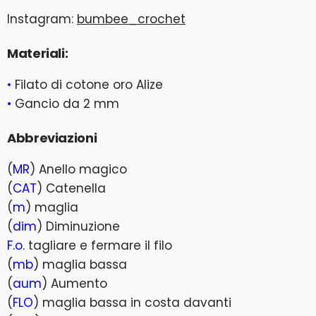
Instagram:
bumbee_crochet
Materiali:
•
Filato di cotone oro Alize
•
Gancio da 2 mm
Abbreviazioni
(
MR
) Anello magico
(
CAT
) Catenella
(
m
) maglia
(
dim
) Diminuzione
F.o.
tagliare e fermare il filo
(
mb
) maglia bassa
(
aum
) Aumento
(
FLO
) maglia bassa in costa davanti