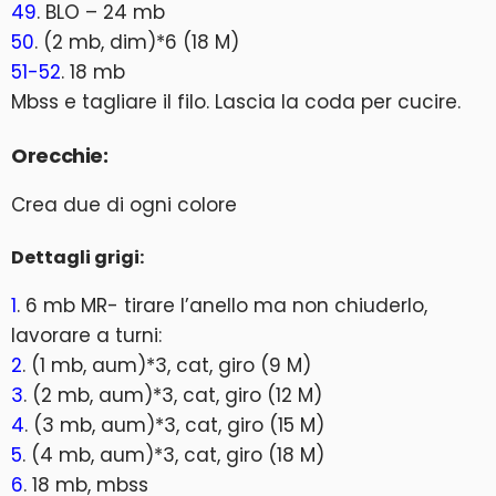
49
. BLO – 24 mb
50
. (2 mb, dim)*6 (18 M)
51-52
. 18 mb
Mbss e tagliare il filo. Lascia la coda per cucire.
Orecchie:
Crea due di ogni colore
Dettagli grigi:
1
. 6 mb MR- tirare l’anello ma non chiuderlo,
lavorare a turni:
2
. (1 mb, aum)*3, cat, giro (9 M)
3
. (2 mb, aum)*3, cat, giro (12 M)
4
. (3 mb, aum)*3, cat, giro (15 M)
5
. (4 mb, aum)*3, cat, giro (18 M)
6
. 18 mb, mbss