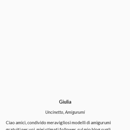
Giulia
Uncinetto, Amigurumi
Ciao amici, condivido meravigliosi modelli di amigurumi
gratuiti per voi, miei stimati follower, sul mio blog sugli