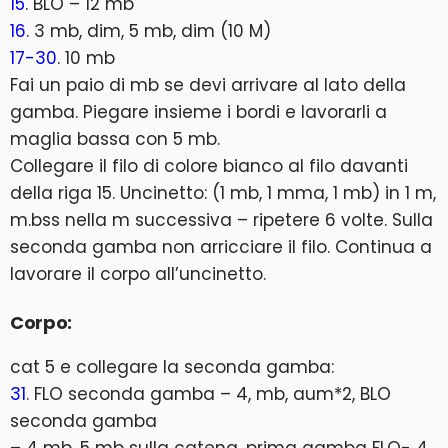
15
. BLO – 12 mb
16
. 3 mb, dim, 5 mb, dim (10 M)
17-30
. 10 mb
Fai un paio di mb se devi arrivare al lato della
gamba. Piegare insieme i bordi e lavorarli a
maglia bassa con 5 mb.
Collegare il filo di colore bianco al filo davanti
della riga 15. Uncinetto: (1 mb, 1 mma, 1 mb) in 1 m,
m.bss nella m successiva – ripetere 6 volte. Sulla
seconda gamba non arricciare il filo. Continua a
lavorare il corpo all’uncinetto.
Corpo:
cat 5 e collegare la seconda gamba:
31
. FLO seconda gamba – 4, mb, aum*2, BLO
seconda gamba
– 4 mb, 5 mb sulla catena, prima gamba FLO- 4