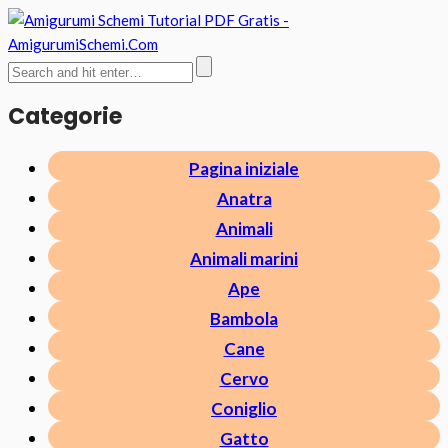
Categorie
Pagina iniziale
Anatra
Animali
Animali marini
Ape
Bambola
Cane
Cervo
Coniglio
Gatto