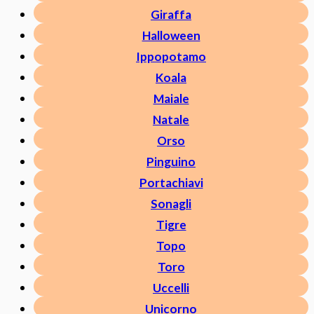
Giraffa
Halloween
Ippopotamo
Koala
Maiale
Natale
Orso
Pinguino
Portachiavi
Sonagli
Tigre
Topo
Toro
Uccelli
Unicorno