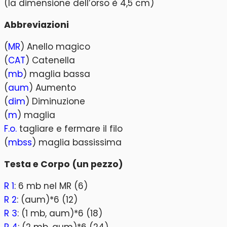
(la dimensione dell’orso è 4,5 cm)
Abbreviazioni
(
MR
) Anello magico
(
CAT
) Catenella
(
mb
) maglia bassa
(
aum
) Aumento
(
dim
) Diminuzione
(
m
) maglia
F.o.
tagliare e fermare il filo
(
mbss
) maglia bassissima
Testa e Corpo (un pezzo)
R 1
: 6 mb nel MR (6)
R 2
: (aum)*6 (12)
R 3
: (1 mb, aum)*6 (18)