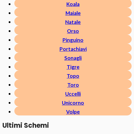
Koala
Maiale
Natale
Orso
Pinguino
Portachiavi
Sonagli
Tigre
Topo
Toro
Uccelli
Unicorno
Volpe
Ultimi Schemi