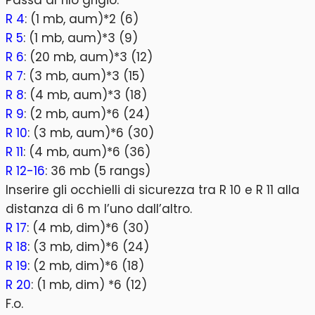
Passa al filo grigio:
R 4
: (1 mb, aum)*2 (6)
R 5
: (1 mb, aum)*3 (9)
R 6
: (20 mb, aum)*3 (12)
R 7
: (3 mb, aum)*3 (15)
R 8
: (4 mb, aum)*3 (18)
R 9
: (2 mb, aum)*6 (24)
R 10
: (3 mb, aum)*6 (30)
R 11
: (4 mb, aum)*6 (36)
R 12-16
: 36 mb (5 rangs)
Inserire gli occhielli di sicurezza tra R 10 e R 11 alla
distanza di 6 m l’uno dall’altro.
R 17
: (4 mb, dim)*6 (30)
R 18
: (3 mb, dim)*6 (24)
R 19
: (2 mb, dim)*6 (18)
R 20
: (1 mb, dim) *6 (12)
F.o.