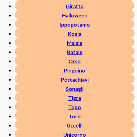
Giraffa
Halloween
Ippopotamo
Koala
Maiale
Natale
Orso
Pinguino
Portachiavi
Sonagli
Tigre
Topo
Toro
Uccelli
Unicorno