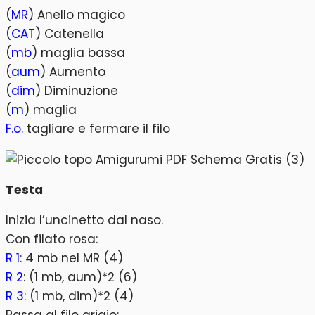
(
MR
) Anello magico
(
CAT
) Catenella
(
mb
) maglia bassa
(
aum
) Aumento
(
dim
) Diminuzione
(
m
) maglia
F.o.
tagliare e fermare il filo
Testa
Inizia l’uncinetto dal naso.
Con filato rosa:
R 1
: 4 mb nel MR (4)
R 2
: (1 mb, aum)*2 (6)
R 3
: (1 mb, dim)*2 (4)