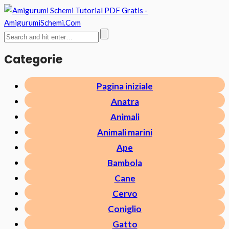
Categorie
Pagina iniziale
Anatra
Animali
Animali marini
Ape
Bambola
Cane
Cervo
Coniglio
Gatto