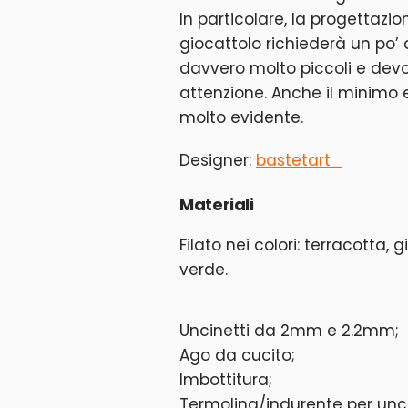
In particolare, la progettazi
giocattolo richiederà un po’
davvero molto piccoli e devo
attenzione. Anche il minimo
molto evidente.
Designer:
bastetart_
Materiali
Filato nei colori: terracotta, g
verde.
Uncinetti da 2mm e 2.2mm;
Ago da cucito;
Imbottitura;
Termolina/indurente per unc