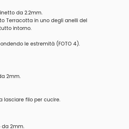
inetto da 2.2mm.
lato Terracotta in uno degli anelli del
utto intorno.
condendo le estremità (FOTO 4).
 da 2mm.
lasciare filo per cucire.
to da 2mm.