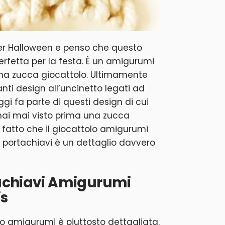
er Halloween e penso che questo
erfetta per la festa. È un amigurumi
una zucca giocattolo. Ultimamente
anti design all’uncinetto legati ad
gi fa parte di questi design di cui
hai mai visto prima una zucca
Il fatto che il giocattolo amigurumi
 portachiavi è un dettaglio davvero
achiavi Amigurumi
s
lo amigurumi è piuttosto dettagliata.