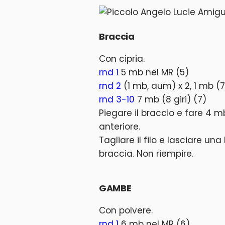
Braccia
Con cipria.
rnd 1
5 mb nel MR (5)
rnd 2
(1 mb, aum) x 2, 1 mb (7
rnd 3-10
7 mb (8 giri) (7)
Piegare il braccio e fare 4 mb
anteriore.
Tagliare il filo e lasciare un
braccia. Non riempire.
GAMBE
Con polvere.
rnd 1
6 mb nel MR (6)