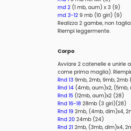
rnd 2
(1 mb, aum) x 3 (9)
rnd 3-12
9 mb (10 giri) (9)
Realizza 2 gambe, non taglia
Riempi leggermente.
Corpo
Avviare 2 catenelle e unirl
come prima maglia). Riempi
Rnd 13
9mb, 2mb, 9mb, 2mb 
Rnd 14
(4mb, aum)x2, (5mb, 
Rnd 15
(12mb, aum)x2 (28)
Rnd 16-18
28mb (3 giri)(28)
Rnd 19
2mb, (4mb, dim)x4, 2
Rnd 20
24mb (24)
Rnd 21
2mb, (3mb, dim)x4, 2