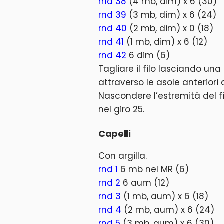
rnd 38
(4 mb, dim) x 6 (30)
rnd 39
(3 mb, dim) x 6 (24)
rnd 40
(2 mb, dim) x 0 (18)
rnd 41
(1 mb, dim) x 6 (12)
rnd 42
6 dim (6)
Tagliare il filo lasciando un
attraverso le asole anteriori
Nascondere l’estremità del fi
nel giro 25.
Capelli
Con argilla.
rnd 1
6 mb nel MR (6)
rnd 2
6 aum (12)
rnd 3
(1 mb, aum) x 6 (18)
rnd 4
(2 mb, aum) x 6 (24)
rnd 5
(3 mb, aum) x 6 (30)