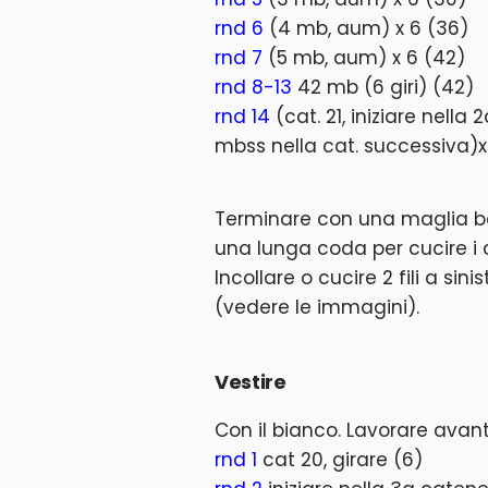
rnd 6
(4 mb, aum) x 6 (36)
rnd 7
(5 mb, aum) x 6 (42)
rnd 8-13
42 mb (6 giri) (42)
rnd 14
(cat. 21, iniziare nella
mbss nella cat. successiva)
Terminare con una maglia bas
una lunga coda per cucire i c
Incollare o cucire 2 fili a sini
(vedere le immagini).
Vestire
Con il bianco. Lavorare avanti 
rnd 1
cat 20, girare (6)