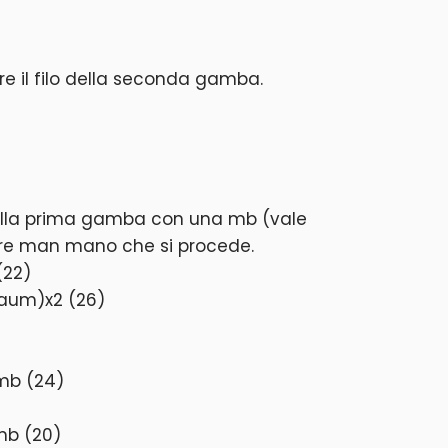
re il filo della seconda gamba.
e alla prima gamba con una mb (vale
re man mano che si procede.
(22)
aum)x2 (26)
mb (24)
mb (20)