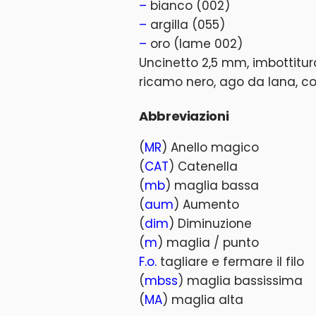
–
bianco (002)
–
argilla (055)
–
oro (lame 002)
Uncinetto 2,5 mm, imbottitura, 
ricamo nero, ago da lana, col
Abbreviazioni
(
MR
) Anello magico
(
CAT
) Catenella
(
mb
) maglia bassa
(
aum
) Aumento
(
dim
) Diminuzione
(
m
) maglia / punto
F.o.
tagliare e fermare il filo
(
mbss
) maglia bassissima
(
MA
) maglia alta