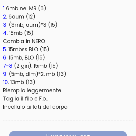
1
6mb nel MR (6)
2
. 6aum (12)
3
. (3mb, aum)*3 (15)
4
. 15mb (15)
Cambia in NERO
5
. 15mbss BLO (15)
6
. 15mb, BLO (15)
7-8
(2 giri). 15mb (15)
9
. (5mb, dim)*2, mb (13)
10
. 13mb (13)
Riempilo leggermente.
Taglia il filo e F.o..
Incollalo ai lati del corpo.
SHARE ON FACEBOOK