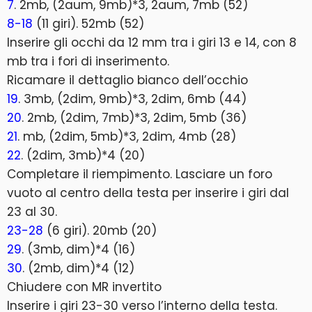
7
. 2mb, (2aum, 9mb)*3, 2aum, 7mb (52)
8-18
(11 giri). 52mb (52)
Inserire gli occhi da 12 mm tra i giri 13 e 14, con 8
mb tra i fori di inserimento.
Ricamare il dettaglio bianco dell’occhio
19
. 3mb, (2dim, 9mb)*3, 2dim, 6mb (44)
20
. 2mb, (2dim, 7mb)*3, 2dim, 5mb (36)
21
. mb, (2dim, 5mb)*3, 2dim, 4mb (28)
22
. (2dim, 3mb)*4 (20)
Completare il riempimento. Lasciare un foro
vuoto al centro della testa per inserire i giri dal
23 al 30.
23-28
(6 giri). 20mb (20)
29
. (3mb, dim)*4 (16)
30
. (2mb, dim)*4 (12)
Chiudere con MR invertito
Inserire i giri 23-30 verso l’interno della testa.