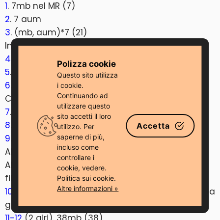
1
. 7mb nel MR (7)
2
. 7 aum
3
. (mb, aum)*7 (21)
Incollare un pezzo di acetato sul lato sinistro.
4
. 21mb BLO (21)
Polizza cookie
5
. 21mb (21)
Questo sito utilizza
6
. 6mb, 4dim, 7mb (17)
i cookie.
Continuando ad
Cambia in GRIGIO
utilizzare questo
7
. 17mbss BLO (17)
sito accetti il ​​loro
8
. (7mb, aum)*2, mb (19)
Accetta
utilizzo. Per
9
. 19mb (19)
saperne di più,
incluso come
Alla fine della prima gamba, tagliare il filo e F.o.
controllare i
Alla fine della seconda gamba, non tagliare il
cookie, vedere.
filo, continua per iniziare il corpo.
Politica sui cookie.
Altre informazioni »
10
. 5 mb nella seconda gamba, 19 mb nella prima
gamba, 14 mb nella seconda gamba. (38)
11-12
(2 giri). 38mb (38)