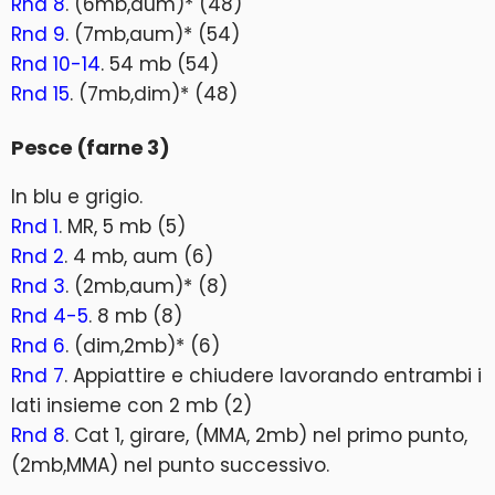
Rnd 8
. (6mb,aum)* (48)
Rnd 9
. (7mb,aum)* (54)
Rnd 10-14
. 54 mb (54)
Rnd 15
. (7mb,dim)* (48)
Pesce (farne 3)
In blu e grigio.
Rnd 1
. MR, 5 mb (5)
Rnd 2
. 4 mb, aum (6)
Rnd 3
. (2mb,aum)* (8)
Rnd 4-5
. 8 mb (8)
Rnd 6
. (dim,2mb)* (6)
Rnd 7
. Appiattire e chiudere lavorando entrambi i
lati insieme con 2 mb (2)
Rnd 8
. Cat 1, girare, (MMA, 2mb) nel primo punto,
(2mb,MMA) nel punto successivo.