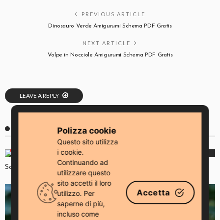
PREVIOUS ARTICLE
Dinosauro Verde Amigurumi Schema PDF Gratis
NEXT ARTICLE
Volpe in Nocciole Amigurumi Schema PDF Gratis
LEAVE A REPLY
You Might Also Like
Polizza cookie
Questo sito utilizza
ANIMALI
PORTACHIAVI
i cookie.
Continuando ad
Scimmia portachiavi all’uncinetto per principianti
utilizzare questo
sito accetti il ​​loro
Accetta
utilizzo. Per
saperne di più,
incluso come