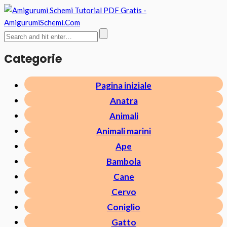
Categorie
Pagina iniziale
Anatra
Animali
Animali marini
Ape
Bambola
Cane
Cervo
Coniglio
Gatto