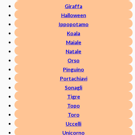
Giraffa
Halloween
Ippopotamo
Koala
Maiale
Natale
Orso
Pinguino
Portachiavi
Sonagli
Tigre
Topo
Toro
Uccelli
Unicorno