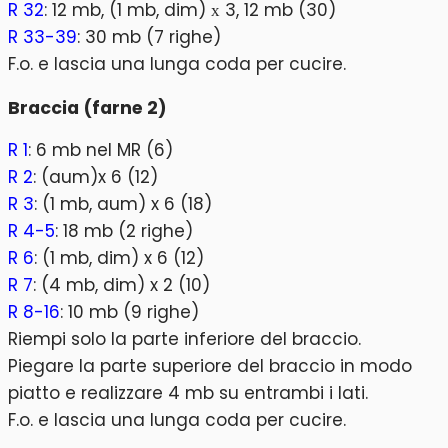
R 32
: 12 mb, (1 mb, dim) х 3, 12 mb (30)
R 33-39
: 30 mb (7 righe)
F.o. e lascia una lunga coda per cucire.
Braccia (farne 2)
R 1
: 6 mb nel MR (6)
R 2
: (aum)x 6 (12)
R 3
: (1 mb, aum) x 6 (18)
R 4-5
: 18 mb (2 righe)
R 6
: (1 mb, dim) x 6 (12)
R 7
: (4 mb, dim) x 2 (10)
R 8-16
: 10 mb (9 righe)
Riempi solo la parte inferiore del braccio.
Piegare la parte superiore del braccio in modo
piatto e realizzare 4 mb su entrambi i lati.
F.o. e lascia una lunga coda per cucire.