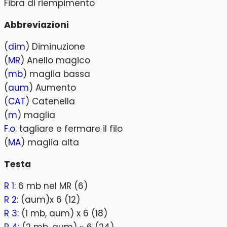
Fibra di riempimento
Abbreviazioni
(
dim
) Diminuzione
(
MR
) Anello magico
(
mb
) maglia bassa
(
aum
) Aumento
(
CAT
) Catenella
(
m
) maglia
F.o.
tagliare e fermare il filo
(
MA
) maglia alta
Testa
R 1
: 6 mb nel MR (6)
R 2
: (aum)x 6 (12)
R 3
: (1 mb, aum) x 6 (18)