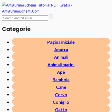
Categorie
Pagina iniziale
Anatra
Animali
Animali marini
Ape
Bambola
Cane
Cervo
Coniglio
Gatto