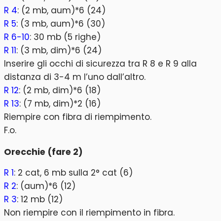
R 4
: (2 mb, aum)*6 (24)
R 5
: (3 mb, aum)*6 (30)
R 6-10
: 30 mb (5 righe)
R 11
: (3 mb, dim)*6 (24)
Inserire gli occhi di sicurezza tra R 8 e R 9 alla
distanza di 3-4 m l’uno dall’altro.
R 12
: (2 mb, dim)*6 (18)
R 13
: (7 mb, dim)*2 (16)
Riempire con fibra di riempimento.
F.o.
Orecchie (fare 2)
R 1
: 2 cat, 6 mb sulla 2° cat (6)
R 2
: (aum)*6 (12)
R 3
: 12 mb (12)
Non riempire con il riempimento in fibra.