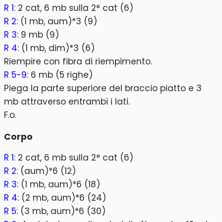
R 1
: 2 cat, 6 mb sulla 2° cat (6)
R 2
: (1 mb, aum)*3 (9)
R 3
: 9 mb (9)
R 4
: (1 mb, dim)*3 (6)
Riempire con fibra di riempimento.
R 5-9
: 6 mb (5 righe)
Piega la parte superiore del braccio piatto e 3
mb attraverso entrambi i lati.
F.o.
Corpo
R 1
: 2 cat, 6 mb sulla 2° cat (6)
R 2
: (aum)*6 (12)
R 3
: (1 mb, aum)*6 (18)
R 4
: (2 mb, aum)*6 (24)
R 5
: (3 mb, aum)*6 (30)