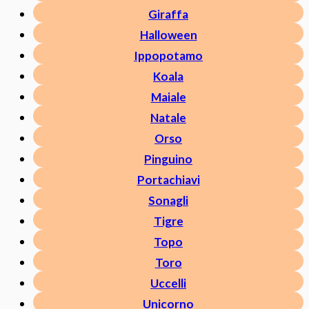
Giraffa
Halloween
Ippopotamo
Koala
Maiale
Natale
Orso
Pinguino
Portachiavi
Sonagli
Tigre
Topo
Toro
Uccelli
Unicorno