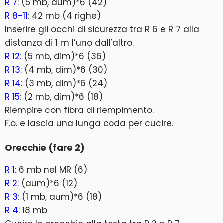
R 7
: (5 mb, aum)*6 (42)
R 8-11
: 42 mb (4 righe)
Inserire gli occhi di sicurezza tra R 6 e R 7 alla
distanza di 1 m l’uno dall’altro.
R 12
: (5 mb, dim)*6 (36)
R 13
: (4 mb, dim)*6 (30)
R 14
: (3 mb, dim)*6 (24)
R 15
: (2 mb, dim)*6 (18)
Riempire con fibra di riempimento.
F.o. e lascia una lunga coda per cucire.
Orecchie (fare 2)
R 1
: 6 mb nel MR (6)
R 2
: (aum)*6 (12)
R 3
: (1 mb, aum)*6 (18)
R 4
: 18 mb