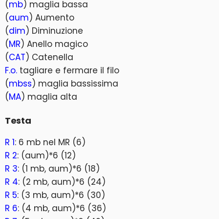
(
mb
) maglia bassa
(
aum
) Aumento
(
dim
) Diminuzione
(
MR
) Anello magico
(
CAT
) Catenella
F.o.
tagliare e fermare il filo
(
mbss
) maglia bassissima
(
MA
) maglia alta
Testa
R 1
: 6 mb nel MR (6)
R 2
: (aum)*6 (12)
R 3
: (1 mb, aum)*6 (18)
R 4
: (2 mb, aum)*6 (24)
R 5
: (3 mb, aum)*6 (30)
R 6
: (4 mb, aum)*6 (36)