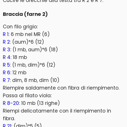
Cucire le orecchie alla testa tra R 2 e R 7.
Braccia (farne 2)
Con filo grigio:
R 1
: 6 mb nel MR (6)
R 2
: (aum)*6 (12)
R 3
: (1 mb, aum)*6 (18)
R 4
: 18 mb
R 5
: (1 mb, dim)*6 (12)
R 6
: 12 mb
R 7
: dim, 8 mb, dim (10)
Riempire saldamente con fibra di riempimento.
Passa al filato viola:
R 8-20
: 10 mb (13 righe)
Riempi delicatamente con il riempimento in
fibra.
R 21
: (dim)*5 (5)