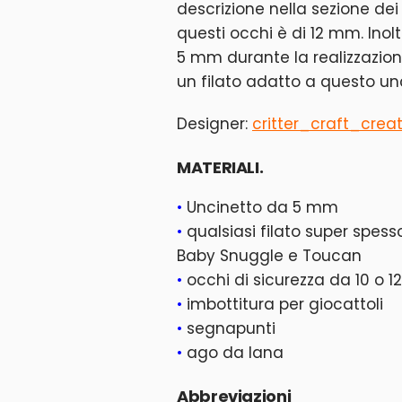
descrizione nella sezione dei
questi occhi è di 12 mm. Inol
5 mm durante la realizzazion
un filato adatto a questo un
Designer:
critter_craft_crea
MATERIALI.
•
Uncinetto da 5 mm
•
qualsiasi filato super spesso
Baby Snuggle e Toucan
•
occhi di sicurezza da 10 o 
•
imbottitura per giocattoli
•
segnapunti
•
ago da lana
Abbreviazioni