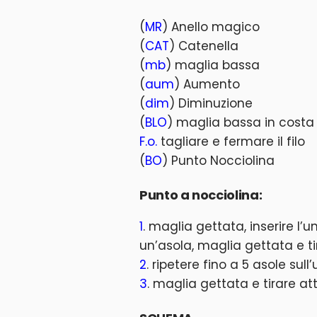
(
MR
) Anello magico
(
CAT
) Catenella
(
mb
) maglia bassa
(
aum
) Aumento
(
dim
) Diminuzione
(
BLO
) maglia bassa in costa 
F.o.
tagliare e fermare il filo
(
BO
) Punto Nocciolina
Punto a nocciolina:
1
. maglia gettata, inserire l’u
un’asola, maglia gettata e ti
2
. ripetere fino a 5 asole sull
3
. maglia gettata e tirare at