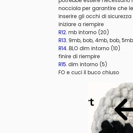
potrebbe essere necessario r
nocciola per garantire che le
inserire gli occhi di sicurezza
iniziare a riempire
R12
. mb intorno (20)
R13
. 9mb, bob, 4mb, bob, 5mb
R14
. BLO dim intorno (10)
finire di riempire
R15
. dim intorno (5)
FO e cuci il buco chiuso