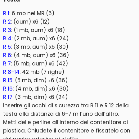
R 1
: 6 mb nel MR (6)
R 2
: (aum) x6 (12)
R 3
: (1 mb, aum) x6 (18)
R 4
: (2 mb, aum) x6 (24)
R 5
: (3 mb, aum) x6 (30)
R 6
: (4 mb, aum) x6 (36)
R 7
: (5 mb, aum) x6 (42)
R 8-14
: 42 mb (7 righe)
R 15
: (5 mb, dim) х6 (36)
R 16
: (4 mb, dim) х6 (30)
R 17
: (3 mb, dim) x6 (24)
Inserire gli occhi di sicurezza tra R 11 e R 12 della
testa alla distanza di 6-7 m l’uno dall’altro.
Metti delle perline all’interno del contenitore di
plastica. Chiudete il contenitore e fissatelo con