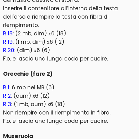
del nastro adesivo di stoffa.
Inserire il contenitore all’interno della testa
dell’orso e riempire la testa con fibra di
riempimento.
R 18
: (2 mb, dim) х6 (18)
R 19
: (1 mb, dim) х6 (12)
R 20
: (dim) х6 (6)
F.o. e lascia una lunga coda per cucire.
Orecchie (fare 2)
R 1
: 6 mb nel MR (6)
R 2
: (aum) x6 (12)
R 3
: (1 mb, aum) x6 (18)
Non riempire con il riempimento in fibra.
F.o. e lascia una lunga coda per cucire.
Museruola