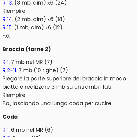
R 13
. (3 mb, dim) х6 (24)
Riempire.
R 14
. (2 mb, dim) х6 (18)
R 15
. (1 mb, dim) х6 (12)
F.o.
Braccia (farne 2)
R 1
. 7 mb nel MR (7)
R 2-11
. 7 mb (10 righe) (7)
Piegare la parte superiore del braccio in modo
piatto e realizzare 3 mb su entrambi i lati.
Riempire.
F.o., lasciando una lunga coda per cucire.
Coda
R 1
. 6 mb nel MR (6)