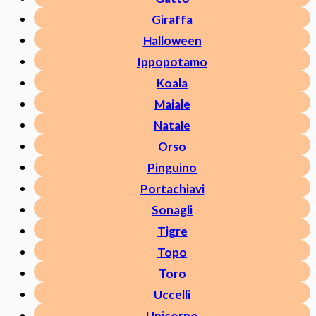
Giraffa
Halloween
Ippopotamo
Koala
Maiale
Natale
Orso
Pinguino
Portachiavi
Sonagli
Tigre
Topo
Toro
Uccelli
Unicorno