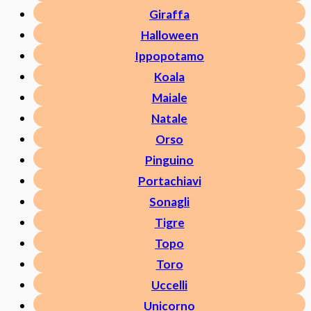
Giraffa
Halloween
Ippopotamo
Koala
Maiale
Natale
Orso
Pinguino
Portachiavi
Sonagli
Tigre
Topo
Toro
Uccelli
Unicorno