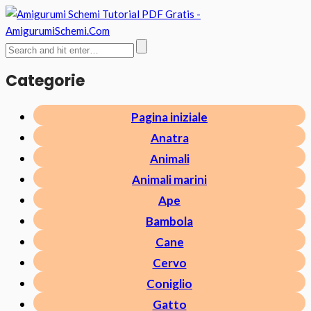
Categorie
Pagina iniziale
Anatra
Animali
Animali marini
Ape
Bambola
Cane
Cervo
Coniglio
Gatto