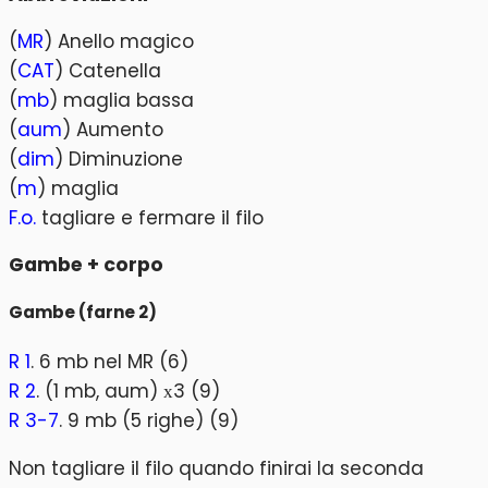
(
MR
) Anello magico
(
CAT
) Catenella
(
mb
) maglia bassa
(
aum
) Aumento
(
dim
) Diminuzione
(
m
) maglia
F.o.
tagliare e fermare il filo
Gambe + corpo
Gambe (farne 2)
R 1
. 6 mb nel MR (6)
R 2
. (1 mb, aum) х3 (9)
R 3-7
. 9 mb (5 righe) (9)
Non tagliare il filo quando finirai la seconda