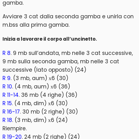
gamba.
Avviare 3 cat dalla seconda gamba e unirla con
m.bss alla prima gamba.
Inizia a lavorare il corpo all’uncinetto.
R 8
. 9 mb sull’andata, mb nelle 3 cat successive,
9 mb sulla seconda gamba, mb nelle 3 cat
successive (lato opposto) (24)
R 9
. (3 mb, aum) х6 (30)
R 10
. (4 mb, aum) х6 (36)
R 11-14
. 36 mb (4 righe) (36)
R 15
. (4 mb, dim) х6 (30)
R 16-17
. 30 mb (2 righe) (30)
R 18
. (3 mb, dim) х6 (24)
Riempire.
R 19-20
. 24 mb (2 righe) (24)