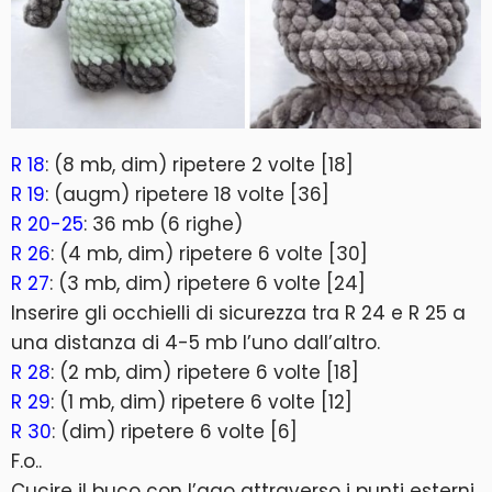
R 18
: (8 mb, dim) ripetere 2 volte [18]
R 19
: (augm) ripetere 18 volte [36]
R 20-25
: 36 mb (6 righe)
R 26
: (4 mb, dim) ripetere 6 volte [30]
R 27
: (3 mb, dim) ripetere 6 volte [24]
Inserire gli occhielli di sicurezza tra R 24 e R 25 a
una distanza di 4-5 mb l’uno dall’altro.
R 28
: (2 mb, dim) ripetere 6 volte [18]
R 29
: (1 mb, dim) ripetere 6 volte [12]
R 30
: (dim) ripetere 6 volte [6]
F.o..
Cucire il buco con l’ago attraverso i punti esterni.