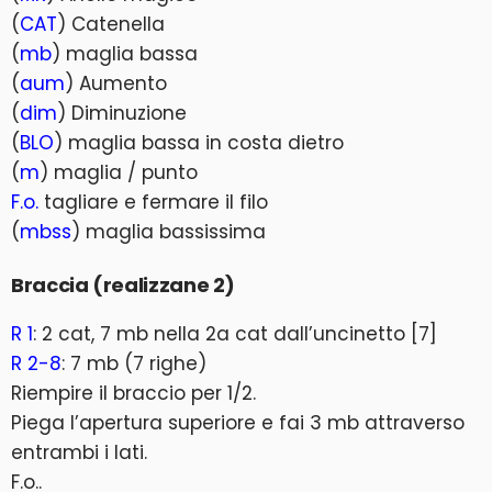
(
CAT
) Catenella
(
mb
) maglia bassa
(
aum
) Aumento
(
dim
) Diminuzione
(
BLO
) maglia bassa in costa dietro
(
m
) maglia / punto
F.o.
tagliare e fermare il filo
(
mbss
) maglia bassissima
Braccia (realizzane 2)
R 1
: 2 cat, 7 mb nella 2a cat dall’uncinetto [7]
R 2-8
: 7 mb (7 righe)
Riempire il braccio per 1/2.
Piega l’apertura superiore e fai 3 mb attraverso
entrambi i lati.
F.o..