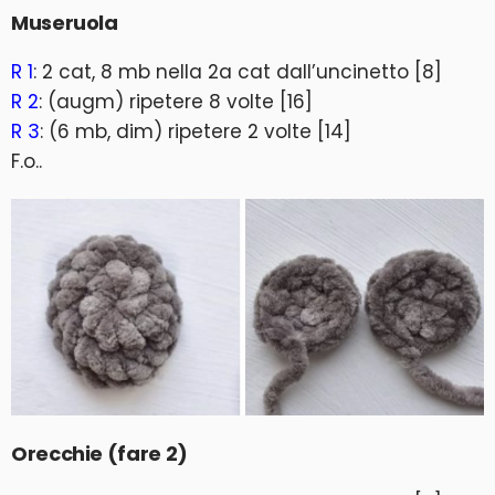
Museruola
R 1
: 2 cat, 8 mb nella 2a cat dall’uncinetto [8]
R 2
: (augm) ripetere 8 volte [16]
R 3
: (6 mb, dim) ripetere 2 volte [14]
F.o..
Orecchie (fare 2)