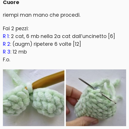
Cuore
riempi man mano che procedi.
Fai 2 pezzi:
R 1
: 2 cat, 6 mb nella 2a cat dall’uncinetto [6]
R 2
: (augm) ripetere 6 volte [12]
R 3
: 12 mb
F.o.