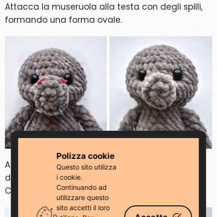
Attacca la museruola alla testa con degli spilli,
formando una forma ovale.
Polizza cookie
Attacca le orecchie sulla testa a sinistra e a
Questo sito utilizza
destra a 3 file di maglie dal centro della testa.
i cookie.
Continuando ad
Cuci le orecchie sulla testa.
utilizzare questo
sito accetti il ​​loro