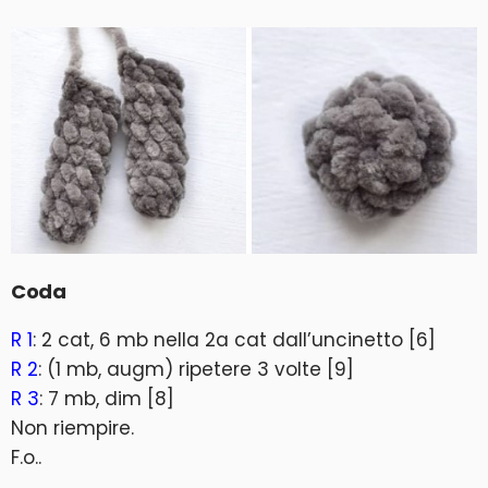
Coda
R 1
: 2 cat, 6 mb nella 2a cat dall’uncinetto [6]
R 2
: (1 mb, augm) ripetere 3 volte [9]
R 3
: 7 mb, dim [8]
Non riempire.
F.o..