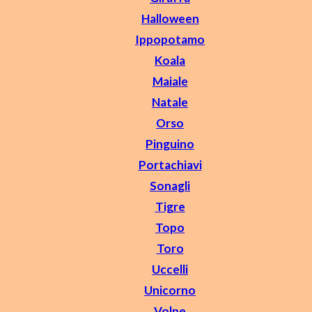
Halloween
Ippopotamo
Koala
Maiale
Natale
Orso
Pinguino
Portachiavi
Sonagli
Tigre
Topo
Toro
Uccelli
Unicorno
Volpe