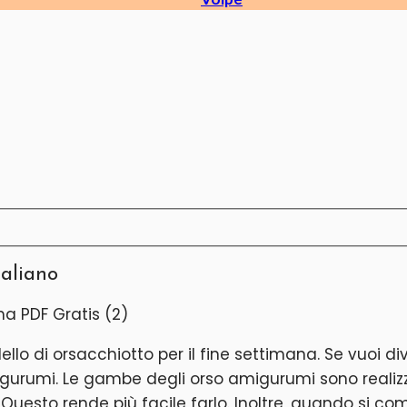
taliano
o di orsacchiotto per il fine settimana. Se vuoi dive
gurumi. Le gambe degli orso amigurumi sono realizz
uesto rende più facile farlo. Inoltre, quando si com