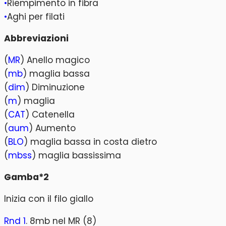
•
Riempimento in fibra
•
Aghi per filati
Abbreviazioni
(
MR
) Anello magico
(
mb
) maglia bassa
(
dim
) Diminuzione
(
m
) maglia
(
CAT
) Catenella
(
aum
) Aumento
(
BLO
) maglia bassa in costa dietro
(
mbss
) maglia bassissima
Gamba*2
Inizia con il filo giallo
Rnd 1
. 8mb nel MR (8)