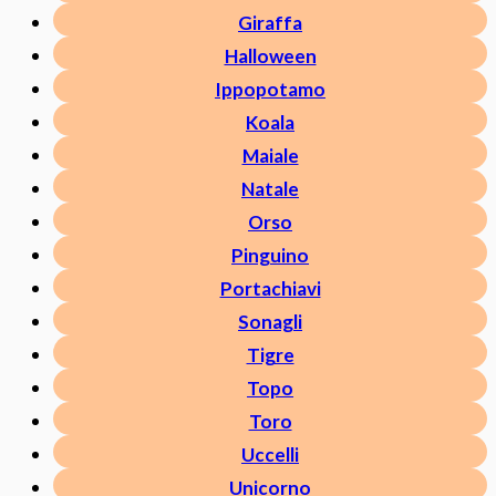
Giraffa
Halloween
Ippopotamo
Koala
Maiale
Natale
Orso
Pinguino
Portachiavi
Sonagli
Tigre
Topo
Toro
Uccelli
Unicorno