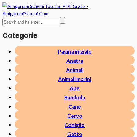
Categorie
Pagina iniziale
Anatra
Animali
Animali marini
Ape
Bambola
Cane
Cervo
Coniglio
Gatto