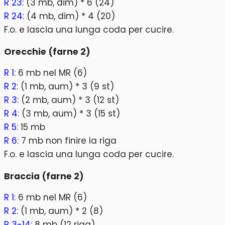
R 23
: (3 mb, dim) * 6 (24)
R 24
: (4 mb, dim) * 4 (20)
F.o. e lascia una lunga coda per cucire.
Orecchie (farne 2)
R 1
: 6 mb nel MR (6)
R 2
: (1 mb, aum) * 3 (9 st)
R 3
: (2 mb, aum) * 3 (12 st)
R 4
: (3 mb, aum) * 3 (15 st)
R 5
: 15 mb
R 6
: 7 mb non finire la riga
F.o. e lascia una lunga coda per cucire.
Braccia (farne 2)
R 1
: 6 mb nel MR (6)
R 2
: (1 mb, aum) * 2 (8)
R 3-14
: 8 mb (12 riga)