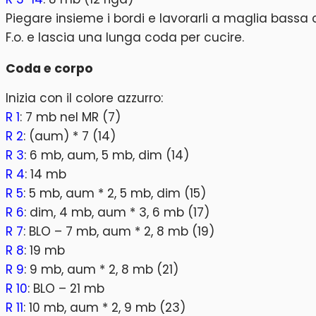
Piegare insieme i bordi e lavorarli a maglia bassa
F.o. e lascia una lunga coda per cucire.
Coda e corpo
Inizia con il colore azzurro:
R 1
: 7 mb nel MR (7)
R 2
: (aum) * 7 (14)
R 3
: 6 mb, aum, 5 mb, dim (14)
R 4
: 14 mb
R 5
: 5 mb, aum * 2, 5 mb, dim (15)
R 6
: dim, 4 mb, aum * 3, 6 mb (17)
R 7
: BLO – 7 mb, aum * 2, 8 mb (19)
R 8
: 19 mb
R 9
: 9 mb, aum * 2, 8 mb (21)
R 10
: BLO – 21 mb
R 11
: 10 mb, aum * 2, 9 mb (23)