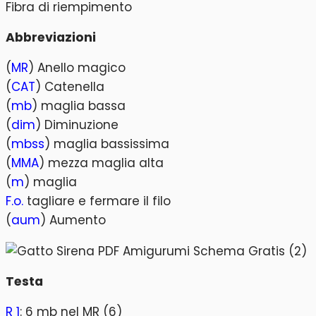
Fibra di riempimento
Abbreviazioni
(
MR
) Anello magico
(
CAT
) Catenella
(
mb
) maglia bassa
(
dim
) Diminuzione
(
mbss
) maglia bassissima
(
MMA
) mezza maglia alta
(
m
) maglia
F.o.
tagliare e fermare il filo
(
aum
) Aumento
Testa
R 1
: 6 mb nel MR (6)