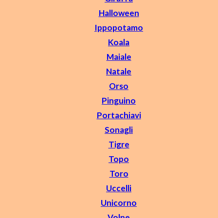
Halloween
Ippopotamo
Koala
Maiale
Natale
Orso
Pinguino
Portachiavi
Sonagli
Tigre
Topo
Toro
Uccelli
Unicorno
Volpe